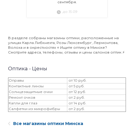
сентября.
до 15.09
В разделе собраны магазины оптики, расположенные на
улицах Карла Либкнехта, Розы Люксембург, Лермонтова,
Волоха и в окрестностях ⭐️ Ищите оптику в Минске?
Смотрите адреса, телефоны, отзывы и цены салонов оптик ⚡️
Оптика - Цены
Оправы
от 10 руб.
Контактные линзы
от 5 руб.
Солнцезащитные очки
от 12 руб.
Ремонт очков
от 2 руб.
Капли для глаз
от 14 руб.
Салфетки из микрофибры
от 2 руб.
Все магазины оптики Минска