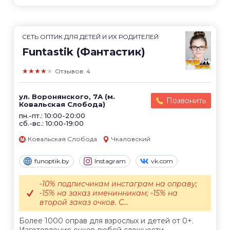
СЕТЬ ОПТИК ДЛЯ ДЕТЕЙ И ИХ РОДИТЕЛЕЙ
Funtastik (Фантастик)
★★★★★
Отзывов: 4
ул. Воронянского, 7А (м.
Позвонить
Ковальская Слобода)
пн.-пт.: 10:00-20:00
сб.-вс.: 10:00-19:00
Ковальская Слобода
Чкаловский
funoptik.by
Instagram
vk.com
-10% подписчикам инстаграм на оправу;
-15% на заказ именинникам; -15% на
второй заказ очков. С...
Более 1000 оправ для взрослых и детей от 0+.
Изготовление очков любой сложности.