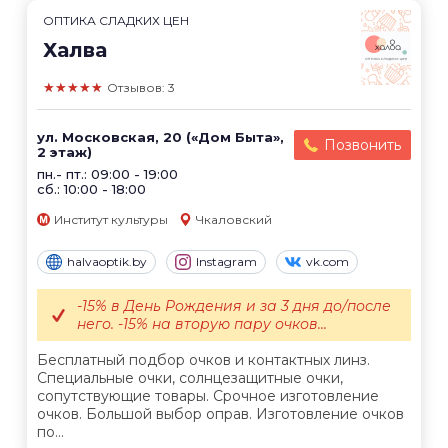
ОПТИКА СЛАДКИХ ЦЕН
Халва
★★★★★
Отзывов: 3
ул. Московская, 20 («Дом Быта»,
Позвонить
2 этаж)
пн.- пт.: 09:00 - 19:00
сб.: 10:00 - 18:00
Институт культуры
Чкаловский
halvaoptik.by
Instagram
vk.com
-15% в День Рождения и за 3 дня до/после
него. -15% на вторую пару очков...
Бесплатный подбор очков и контактных линз.
Специальные очки, солнцезащитные очки,
сопутствующие товары. Срочное изготовление
очков. Большой выбор оправ. Изготовление очков
по...