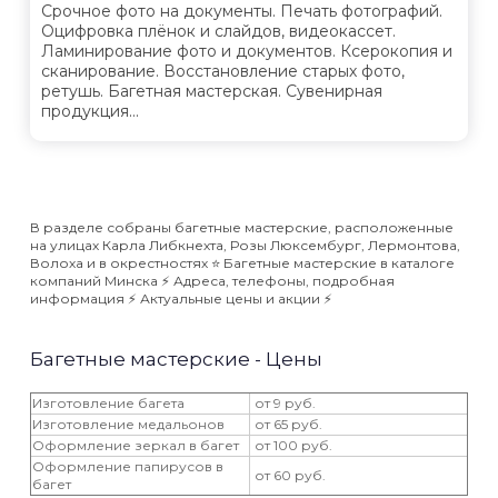
Срочное фото на документы. Печать фотографий.
Оцифровка плёнок и слайдов, видеокассет.
Ламинирование фото и документов. Ксерокопия и
сканирование. Восстановление старых фото,
ретушь. Багетная мастерская. Сувенирная
продукция...
В разделе собраны багетные мастерские, расположенные
на улицах Карла Либкнехта, Розы Люксембург, Лермонтова,
Волоха и в окрестностях ⭐️ Багетные мастерские в каталоге
компаний Минска ⚡️ Адреса, телефоны, подробная
информация ⚡️ Актуальные цены и акции ⚡️
Багетные мастерские - Цены
Изготовление багета
от 9 руб.
Изготовление медальонов
от 65 руб.
Оформление зеркал в багет
от 100 руб.
Оформление папирусов в
от 60 руб.
багет