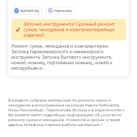
koms14.by
Написать
Заточка инструмента! Срочный ремонт
сумок, чемоданов и кожгалантерейных
изделий!
Ремонт сумок, чемоданов и кожгалантереи.
Заточка парикмахерского и маникюрного
инструмента. Заточка бытового инструмента,
ножей, ножниц, портняжных ножниц, ножей к
мясорубкам и...
В разделе собраны мастерские по ремонту сумок и
чемоданов, расположенные на улицах Карла Либкнехта,
Розы Люксембург, Лермонтова, Волоха и в окрестностях ⭐️
Вы можете найти подробную информацию об услугах по
ремонту сумок и чемоданов, стоимости и сроках, а также
адреса, телефоны и время работы мастерских ⚡️