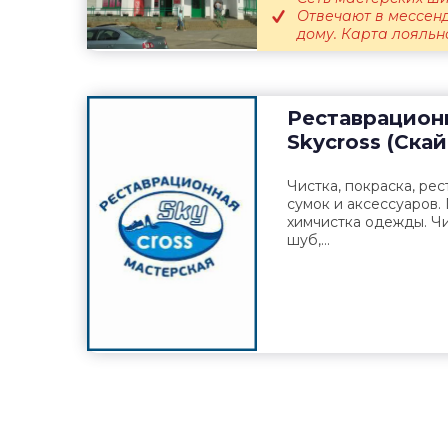
Отвечают в мессенд
дому. Карта лояльно
Реставрацион
Skycross (Ска
Чистка, покраска, рес
сумок и аксессуаров.
химчистка одежды. Ч
шуб,...