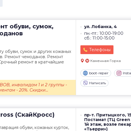
т обуви, сумок,
ул. Лобанка, 4
моданов
пн.-пт.: 10:00-19:00
сб.: 11:00-15:00
Телефоны
у обуви, сумок и других кожаных
в. Ремонт чемоданов. Ремонт
Каменная Горка
 Срочный ремонт в кратчайшие
boot-repair
Inst
Написать
ВОВ, инвалидам 1 и 2 группы -
ентам - 20%. Скидки...
ross (СкайКросс)
пр-т. Притыцкого, 15
Постамат (ТЦ Green 
1й этаж, возле пека
таврация обуви, кожаных курток,
«Тьерри»)