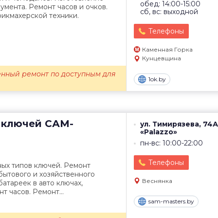
обед: 14:00-15:00
умента. Ремонт часов и очков.
сб, вс: выходной
рикмахерской техники.
Телефоны
Каменная Горка
Кунцевщина
енный ремонт по доступным для
1ok.by
 ключей
САМ-
ул. Тимирязева, 74А
«Palazzo»
пн-вс: 10:00-22:00
Телефоны
ных типов ключей. Ремонт
 бытового и хозяйственного
Веснянка
батареек в авто ключах,
т часов. Ремонт...
sam-masters.by