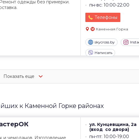
 Ремонт одежды без примерки.
пн-вс: 10:00-22:00
ставка.
Телефоны
Каменная Горка
skycross.by
Inst
Написать
Показать еще
айших к Каменной Горке районах
астерОК
ул. Кунцевщина, 2а
(вход со двора)
пн-пт: 10:00-19:00
к и чемоданов. Изготовление