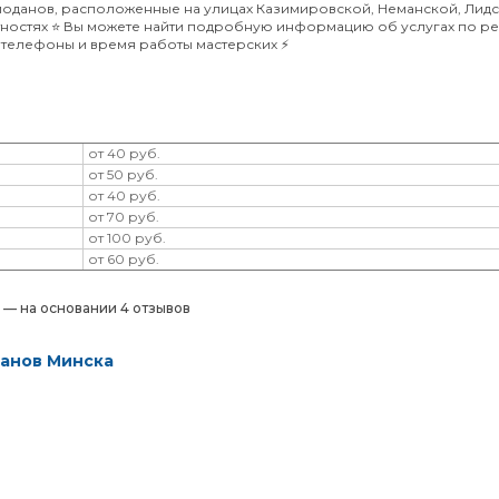
моданов, расположенные на улицах Казимировской, Неманской, Лидс
ностях ⭐️ Вы можете найти подробную информацию об услугах по р
, телефоны и время работы мастерских ⚡️
от 40 руб.
от 50 руб.
от 40 руб.
от 70 руб.
от 100 руб.
от 60 руб.
) — на основании 4 отзывов
данов Минска