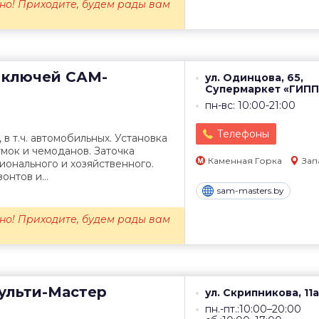
но! Приходите, будем рады вам
 ключей
САМ-
ул. Одинцова, 65,
Супермаркет «ГИП
пн-вс: 10:00-21:00
Телефоны
в т.ч. автомобильных. Установка
мок и чемоданов. Заточка
Каменная Горка
Зап
онального и хозяйственного.
онтов и...
sam-masters.by
но! Приходите, будем рады вам
льти-Мастер
ул. Скрипникова, 11а
пн.-пт.:10:00–20:00