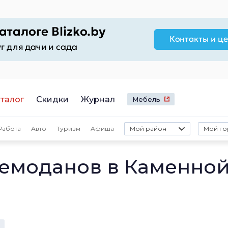
талог
Скидки
Журнал
Мебель
Работа
Авто
Туризм
Афиша
Мой район
Мой го
чемоданов в Каменно