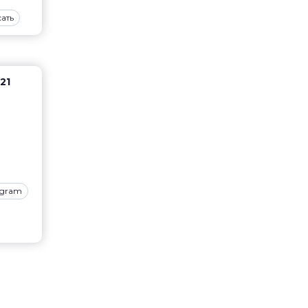
ать
21
agram