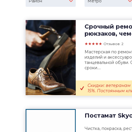
Район
Метро
Срочный ремон
рюкзаков, че
★★★★★
Отзывов: 2
Мастерская по ремонт
изделий и аксессуаро
танцевальной обуви.
сроки....
Скидки: ветеранам 
15%. Постоянным кли
Постамат
Skyc
Чистка, покраска, рес