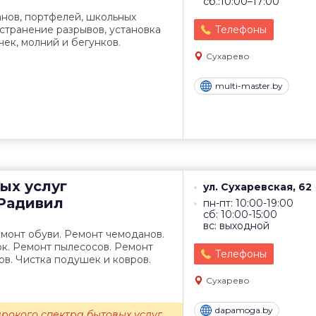
сб.:10:00–17:00
нов, портфелей, школьных
Устранение разрывов, установка
Телефоны
чек, молний и бегунков.
Сухарево
multi-master.by
ых услуг
ул. Сухаревская, 62
Радивил
пн-пт: 10:00-19:00
сб: 10:00-15:00
вс: выходной
монт обуви. Ремонт чемоданов.
к. Ремонт пылесосов. Ремонт
Телефоны
в. Чистка подушек и ковров.
Сухарево
dapamoga.by
рокого спектра бытовых услуг.