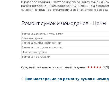
В разделе собраны мастерские по ремонту сумок и че
Каменногорской, Налибокской, Кунцевщина и в окрест
сумок и чемоданов, стоимости и сроках, а также адреса
Ремонт сумок и чемоданов - Цены
Замена застежки «молния»
Замена ручек
Замена выдвижной ручки
Замена поворотных колес
Покраска сумки
Замена подкладки
★★★★★
Средний рейтинг всех компаний раздела:
(5.0
Все мастерские по ремонту сумок и чемо