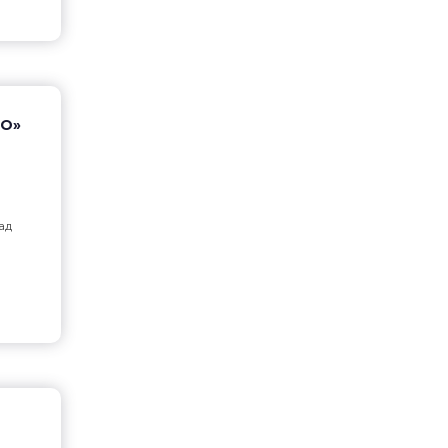
ПО»
ад