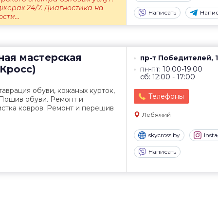
жерах 24/7. Диагностика на
Написать
Напис
сти...
ная мастерская
пр-т Победителей, 1
йКросс)
пн-пт: 10:00-19:00
сб: 12:00 - 17:00
таврация обуви, кожаных курток,
Телефоны
 Пошив обуви. Ремонт и
истка ковров. Ремонт и перешив
Лебяжий
skycross.by
Inst
Написать