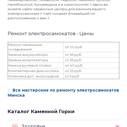
Налибокской, Кунцевщина и в окрестностях ⭐️ Здесь вы
можете найти сервисные центры для ремонта вашего
электросамоката ⚡️ Сайт покажет ближайший по
расположению к вам ⚡️
Ремонт электросамокатов - Цены
Ремонт механизма
от 20 руб.
складывания
Замена аккумулятора
от 35 руб.
Замена амортизатора
от 35 руб.
Замена рулевой стойки
от 40 руб.
Компьютерная диагностика
от 25 руб.
Установка доп. аксессуаров
от 5 руб.
Все мастерские по ремонту электросамокатов
Минска
Каталог Каменной Горки
Здоровье