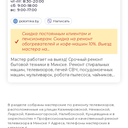
чт-пт: 8:30-20:00
сб: 9:00-18:00
вс: 9:00-17:00
polomka.by
Написать
Скидка постоянным клиентам и
пенсионерам. Скидка на ремонт
обогревателей и кофе-машин 10%. Выезд
мастера на...
Мастер работает на выезд! Срочный ремонт
бытовой техники в Минске. Ремонт стиральных
машин, телевизоров, печей СВЧ, посудомоечных
машин, мультиварок, робота-пылесоса, чайников,...
В разделе собраны мастерские по ремонту телевизоров,
расположенные на улицах Казимировской, Неманской,
Лидской, Каменногорской, Налибокской, Кунцевщина и в
окрестностях ⭐️ Профессиональный и качественный ремонт
телевизора в Минске ⚡️ Адреса, телефоны мастерских в
каталоге ⚡️