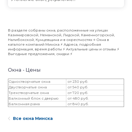
В разделе собраны окна, расположенные на улицах
Казимировской, Неманской, Лидской, Каменногорской,
Налибокской, Кунцевщина и в окрестностях ⭐️ Окна в
каталоге компаний Минска ⚡️ Адреса, подробная
информация, время работы ⚡️ Актуальные цены и отзывы ⚡️
Выгодные предложения, скидки ⚡️
Окна - Цены
Одностворчатые окна
от 230 руб.
Двустворчатые окна
от 540 руб.
Трехстворчатые окна
от 720 руб.
Балконный блок с дверью
от 480 руб.
Балконная рама
от 840 руб.
Все окна Минска