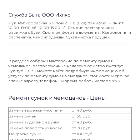
Служба Быта ООО Ихляс
ул. Рабкоровская, 23, пом.2
8 (029) 398-92-89
пн-пт:
10:00-19:00 сб: 10:00-15:00
Ремонт, реставрация и
растяжка обуви. Срочное фото на документы. Ксерокопия и
распечатка. Ремонт одежды. Сухая чистка подушек.
В разделе собраны мастерские по ремонту сумок и
чемоданов, расположенные недалеко от метро Институт
культуры ⭐️ Вы можете найти подробную информацию об
услугах по ремонту сумок и чемоданов, стоимости и сроках,
а также адреса, телефоны и время работы мастерских ⚡️
Ремонт сумок и чемоданов - Цены
Замена застежки «молния»
от 40 руб.
Замена ручек
от 50 руб.
Замена выдвижной ручки
от 40 руб.
Замена поворотных колес
от 70 руб.
Покраска сумки
от 100 руб.
Замена подкладки
от 60 руб.