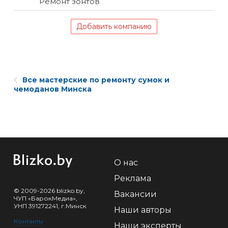
Ремонт зонтов
Добавить компанию
Все мастерские по ремонту сумок и
чемоданов Минска
О нас
Реклама
© 2009-2026 blizko.by,
Вакансии
ЧУП «БарокМедиа»,
УНП 391272241, г.Минск
Наши авторы
Контакты
Наши эксперты