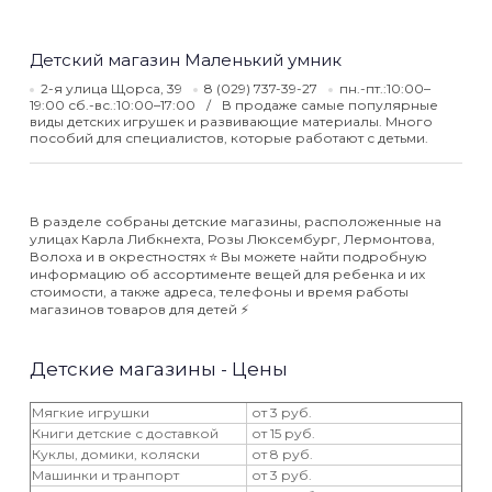
Детский магазин Маленький умник
2-я улица Щорса, 39
8 (029) 737-39-27
пн.-пт.:10:00–
19:00 сб.-вс.:10:00–17:00
В продаже самые популярные
виды детских игрушек и развивающие материалы. Много
пособий для специалистов, которые работают с детьми.
В разделе собраны детские магазины, расположенные на
улицах Карла Либкнехта, Розы Люксембург, Лермонтова,
Волоха и в окрестностях ⭐️ Вы можете найти подробную
информацию об ассортименте вещей для ребенка и их
стоимости, а также адреса, телефоны и время работы
магазинов товаров для детей ⚡️
Детские магазины - Цены
Мягкие игрушки
от 3 руб.
Книги детские с доставкой
от 15 руб.
Куклы, домики, коляски
от 8 руб.
Машинки и транпорт
от 3 руб.