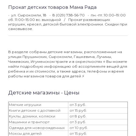
Прокат детских товаров Мама Рада
ул. Сырокомли, 18
8 (029) 738-56-70
пн.-пт.:10:00–19:00
сб.:11:00–15:00 вс.:выходной
Прокат развивающих
игрушек, кресел, детской бытовой электроники. Скидки при
самовывозе.
В разделе собраны детские магазины, расположенные на
улицах Прушинских, Сырокомли, Гашкевича, Лучины,
Чижевских, Игуменском тракте и в окрестностях ⭐️ Вы можете
найти подробную информацию об ассортименте вещей для
ребенка и их стоимости, а также адреса, телефоны и время
работы магазинов товаров для детей ⚡️
Детские магазины - Цены
Мягкие игрушки
от 3 руб.
Книги детские с доставкой
от 15 руб.
Куклы, домики, коляски
от 8 руб.
Машинки и транпорт
от 3 руб.
Одежда для новорожденных
от 10 руб.
Моксы для детей
от 15 руб.