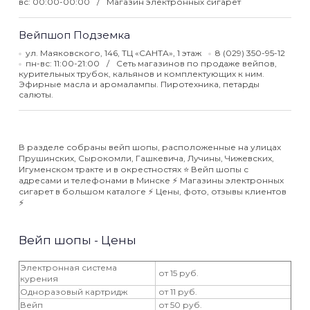
вс: 00:00-00:00
Магазин электронных сигарет
Вейпшоп Подземка
ул. Маяковского, 146, ТЦ «САНТА», 1 этаж
8 (029) 350-95-12
пн-вс: 11:00-21:00
Сеть магазинов по продаже вейпов,
курительных трубок, кальянов и комплектующих к ним.
Эфирные масла и аромалампы. Пиротехника, петарды
салюты.
В разделе собраны вейп шопы, расположенные на улицах
Прушинских, Сырокомли, Гашкевича, Лучины, Чижевских,
Игуменском тракте и в окрестностях ⭐️ Вейп шопы с
адресами и телефонами в Минске ⚡️ Магазины электронных
сигарет в большом каталоге ⚡️ Цены, фото, отзывы клиентов
⚡️
Вейп шопы - Цены
Электронная система
от 15 руб.
курения
Одноразовый картридж
от 11 руб.
Вейп
от 50 руб.