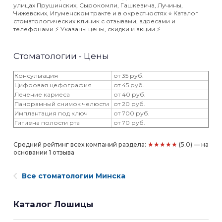
улицах Прушинских, Сырокомли, Гашкевича, Лучины,
Чижевских, Игуменском тракте и в окрестностях ⭐️ Каталог
стоматологических клиник с отзывами, адресами и
телефонами ⚡️ Указаны цены, скидки и акции ⚡️
Стоматологии - Цены
Консультация
от 35 руб.
Цифровая цефография
от 45 руб.
Лечение кариеса
от 40 руб.
Панорамный снимок челюсти
от 20 руб.
Имплантация под ключ
от 700 руб.
Гигиена полости рта
от 70 руб.
★★★★★
Средний рейтинг всех компаний раздела:
(5.0) — на
основании 1 отзыва
Все стоматологии Минска
Каталог Лошицы