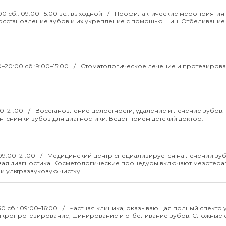
:00 сб.: 09:00-15:00 вс.: выходной
Профилактические мероприятия
осстановление зубов и их укрепление с помощью шин. Отбеливание
00–20:00 сб.:9:00–15:00
Стоматологическое лечение и протезирова
00–21:00
Восстановление целостности, удаление и лечение зубов.
н-снимки зубов для диагностики. Ведет прием детский доктор.
 09:00–21:00
Медицинский центр специализируется на лечении зуб
вая диагностика. Косметологические процедуры включают мезотера
 ультразвуковую чистку.
30 сб.: 09:00–16:00
Частная клиника, оказывающая полный спектр 
 микропротезирование, шинирование и отбеливание зубов. Сложные