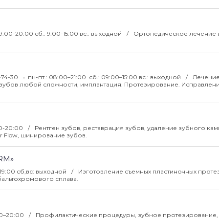
: 9:00-20:00 сб.: 9:00-15:00 вс.: выходной
Ортопедическое лечение 
0-74-30
пн-пт.: 08:00–21:00 сб.: 09:00–15:00 вс.: выходной
Лечение
е зубов любой сложности, имплантация. Протезирование. Исправлен
00-20:00
Рентген зубов, реставрация зубов, удаление зубного кам
ir Flow, шинирование зубов.
ERM»
-19:00 сб,вс: выходной
Изготовление съемных пластиночных проте
обальтохромового сплава.
:00–20:00
Профилактические процедуры, зубное протезирование, 