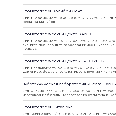
Стоматология Колибри Дент
пр-т Независимости, 84а
8 (017) 396-88-70
пн.-пт.
реставрация зубов.
Стоматологический центр KANO
пр-т Независимости, 92
8 (029) 370-74-30 8 (033) 37
пульпита, периодонтита, заболеваний десны. Удалени
прикуса.
Стоматологический центр «ПРО ЗУБЫ»
пр. Независимости, 92
8 (017) 268-82-84
пн-вс: 9:
удаление зубов, установка виниров, хирургия, чистка A
Зуботехническая лаборатория «Dental Lab 
ул. Филимонова, 53
8 (017) 360-03-30
пн-пт: 9:00
Изготовление бюгельных протезов из стали, титана, к
Стоматология Виталюкс
ул. Белинского, 19/2а
8 (017) 350-21-62
пн.-пт.: 09