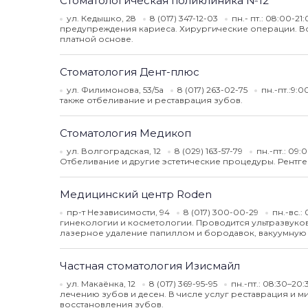
Стоматологическая поликлиника №12
ул. Кедышко, 28
8 (017) 347-12-03
пн.- пт.: 08:00-21
предупреждения кариеса. Хирургические операции. В
платной основе.
Стоматология Дент-плюс
ул. Филимонова, 53/5а
8 (017) 263-02-75
пн.-пт.:9:
также отбеливание и реставрация зубов.
Стоматология Медикоп
ул. Волгоградская, 12
8 (029) 163-57-79
пн.-пт.: 09:
Отбеливание и другие эстетические процедуры. Рентге
Медицинский центр Roden
пр-т Независимости, 94
8 (017) 300-00-29
пн.-вс.:
гинекологии и косметологии. Проводится ультразвуко
лазерное удаление папиллом и бородавок, вакуумную и
Частная стоматология Изисмайл
ул. Макаёнка, 12
8 (017) 369-95-95
пн.-пт.: 08:30–20:
лечению зубов и десен. В числе услуг реставрация и
восстановления зубов.