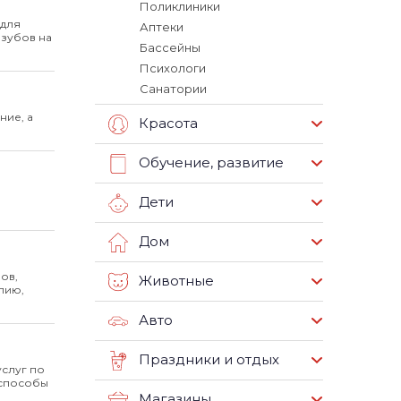
Поликлиники
 для
Аптеки
 зубов на
Бассейны
Психологи
Санатории
ние, а
Красота
Обучение, развитие
Дети
Дом
ов,
Животные
пию,
Авто
Праздники и отдых
услуг по
 способы
Магазины