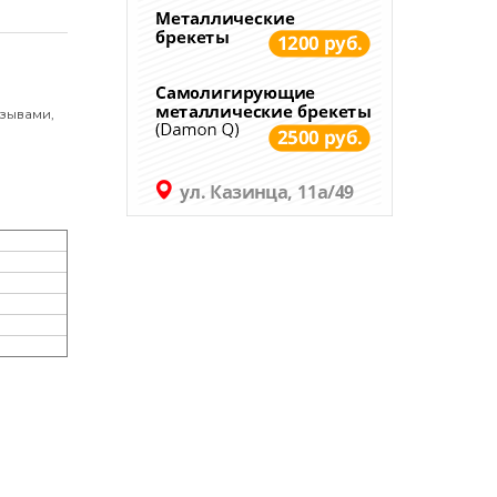
зывами,