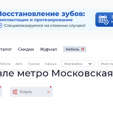
талог
Скидки
Журнал
Мебель
Работа
Авто
Туризм
Афиша
Мой район
Мой го
зле метро Московска
Услуга