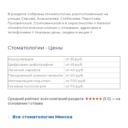
В разделе собраны стоматологии, расположенные на
улицах Серова, Асаналиева, Стебенева, Пирогова,
Пуховичской, Осиповичской и в окрестностях ⭐️ Каталог
стоматологических клиник с отзывами, адресами и
телефонами ⚡️ Указаны цены, скидки и акции ⚡️
Стоматологии - Цены
Консультация
от 35 руб.
Цифровая цефография
от 45 руб.
Лечение кариеса
от 40 руб.
Панорамный снимок челюсти
от 20 руб.
Имплантация под ключ
от 700 руб.
Гигиена полости рта
от 70 руб.
★★★★★
Средний рейтинг всех компаний раздела:
(5.0) — на
основании 1 отзыва
Все стоматологии Минска