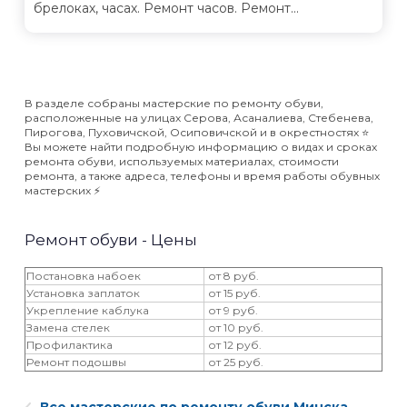
брелоках, часах. Ремонт часов. Ремонт...
В разделе собраны мастерские по ремонту обуви,
расположенные на улицах Серова, Асаналиева, Стебенева,
Пирогова, Пуховичской, Осиповичской и в окрестностях ⭐️
Вы можете найти подробную информацию о видах и сроках
ремонта обуви, используемых материалах, стоимости
ремонта, а также адреса, телефоны и время работы обувных
мастерских ⚡️
Ремонт обуви - Цены
Постановка набоек
от 8 руб.
Установка заплаток
от 15 руб.
Укрепление каблука
от 9 руб.
Замена стелек
от 10 руб.
Профилактика
от 12 руб.
Ремонт подошвы
от 25 руб.