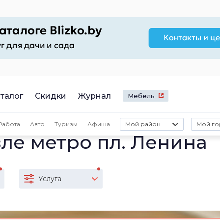
талог
Скидки
Журнал
Мебель
Работа
Авто
Туризм
Афиша
Мой район
Мой го
ле метро пл. Ленина
Услуга