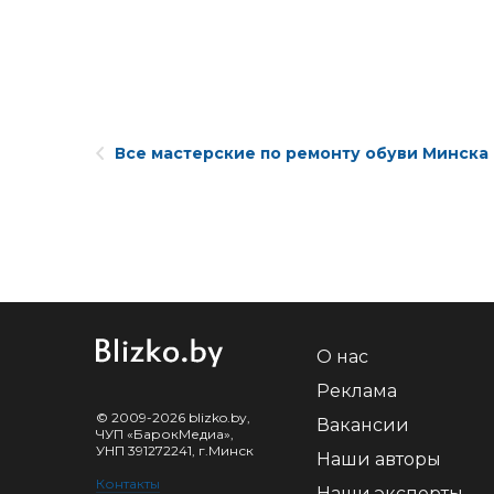
Все мастерские по ремонту обуви Минска
О нас
Реклама
© 2009-2026 blizko.by,
Вакансии
ЧУП «БарокМедиа»,
УНП 391272241, г.Минск
Наши авторы
Контакты
Наши эксперты