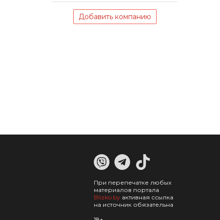
Добавить компанию
При перепечатке любых
материалов портала
Blizko.by
активная ссылка
на источник обязательна
18+