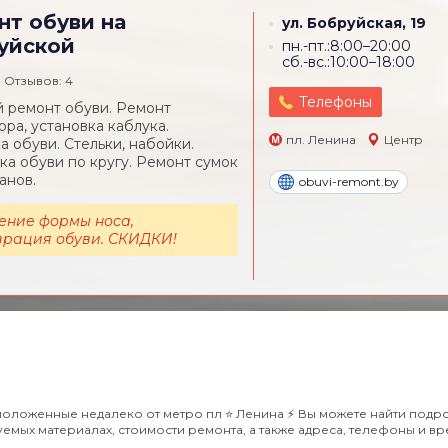
нт обуви на
ул. Бобруйская, 19
уйской
пн.-пт.:8:00–20:00
сб.-вс.:10:00–18:00
Отзывов: 4
Телефоны
 ремонт обуви. Ремонт
ора, установка каблука.
пл. Ленина
Центр
а обуви. Стельки, набойки.
а обуви по кругу. Ремонт сумок
анов.
obuvi-remont.by
ение формы носа,
врация обуви. СКИДКИ!
оложенные недалеко от метро пл ⭐️ Ленина ⚡️ Вы можете найти под
емых материалах, стоимости ремонта, а также адреса, телефоны и в