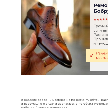
Ремо
Бобр
★★★★★
Срочный
супинат
Растяжк
Прошивк
и чемод
Измен
реста
В разделе собраны мастерские по ремонту обуви, расп
информацию о видах и сроках ремонта обуви, использу
работы обувных мастерских ⚡️