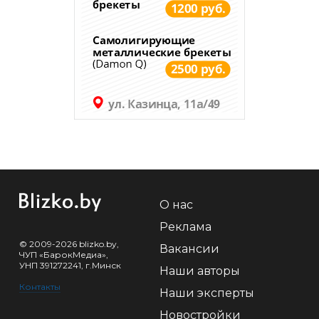
О нас
Реклама
© 2009-2026 blizko.by,
Вакансии
ЧУП «БарокМедиа»,
УНП 391272241, г.Минск
Наши авторы
Контакты
Наши эксперты
Новостройки