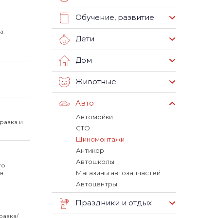
Обучение, развитие
а.
Дети
Дом
Животные
Авто
Автомойки
равка и
СТО
Шиномонтажи
Антикор
Автошколы
го
я
Магазины автозапчастей
Автоцентры
Праздники и отдых
равка/