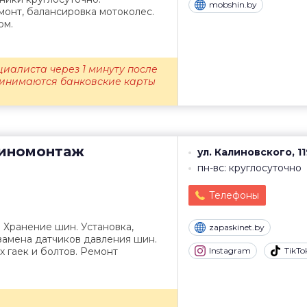
mobshin.by
онт, балансировка мотоколес.
ом.
иалиста через 1 минуту после
принимаются банковские карты
иномонтаж
ул. Калиновского, 11
пн-вс: круглосуточно
Телефоны
 Хранение шин. Установка,
zapaskinet.by
замена датчиков давления шин.
 гаек и болтов. Ремонт
Instagram
TikTo