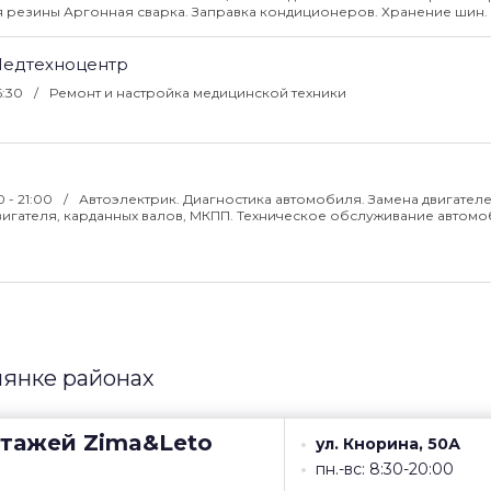
я резины Аргонная сварка. Заправка кондиционеров. Хранение шин.
Медтехноцентр
6:30
Ремонт и настройка медицинской техники
0 - 21:00
Автоэлектрик. Диагностика автомобиля. Замена двигателе
вигателя, карданных валов, МКПП. Техническое обслуживание автомо
янке районах
нтажей
Zima&Leto
ул. Кнорина, 50А
пн.-вс: 8:30-20:00