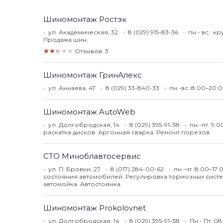
Шиномонтаж Ростэк
ул. Академическая, 32
8 (029) 915-83-36
пн.- вс.: 
Продажа шин.
★★★★★
Отзывов: 3
Шиномонтаж ГринАлекс
ул. Аннаева, 47
8 (029) 33-840-33
пн.-вс.:8:00–20:
Шиномонтаж AutoWeb
ул. Долгобродская, 14
8 (029) 395-91-38
пн.-пт.:9:
раскатка дисков. Аргонная сварка. Ремонт порезов.
СТО Миноблавтосервис
ул. П. Бровки, 27
8 (017) 284-00-62
пн.-чт.:8:00–17:
состояния автомобилей. Регулировка тормозных сист
автомойка. Автостоянка.
Шиномонтаж Prokolovnet
ул. Долгобродская, 14
8 (029) 395-91-38
Пн - Пт: 08