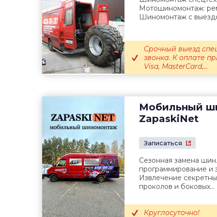
Мотошиномонтаж: рем
Шиномонтаж с выезд
Срочный выезд спец
звонка. К оплате 
Visa, MasterCard,...
Мобильный ш
ZapaskiNet
Записаться
Сезонная замена шин.
программирование и 
Извлечение секретных
проколов и боковых...
Круглосуточно!