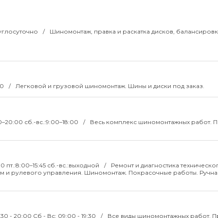
круглосуточно
Шиномонтаж, правка и раскатка дисков, балансировк
00
Легковой и грузовой шиномонтаж. Шины и диски под заказ.
00–20:00 сб.-вс.:9:00–18:00
Весь комплекс шиномонтажных работ. П
00 пт.:8:00–15:45 сб.-вс.:выходной
Ремонт и диагностика техническо
ем и рулевого управления. Шиномонтаж. Покрасочные работы. Ручна
:30 - 20:00 Сб - Вс: 09:00 - 19:30
Все виды шиномонтажных работ. П