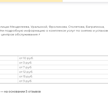
ицах Менделеева, Уральской, Фроликова, Столетова, Багратиона,
айти подробную информацию о комплексе услуг по снятию и установ
ы центров обслуживания ⚡️
от 10 руб.
от 3 руб.
от 7 руб.
от 12 руб.
от 15 руб.
от 3 руб.
) — на основании 5 отзывов