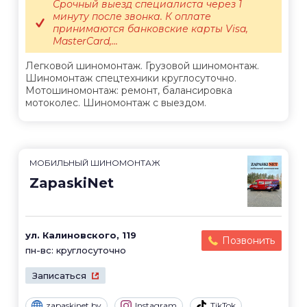
Срочный выезд специалиста через 1
минуту после звонка. К оплате
принимаются банковские карты Visa,
MasterCard,...
Легковой шиномонтаж. Грузовой шиномонтаж.
Шиномонтаж спецтехники круглосуточно.
Мотошиномонтаж: ремонт, балансировка
мотоколес. Шиномонтаж с выездом.
МОБИЛЬНЫЙ ШИНОМОНТАЖ
ZapaskiNet
ул. Калиновского, 119
Позвонить
пн-вс: круглосуточно
Записаться
zapaskinet.by
Instagram
TikTok