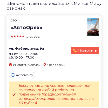
Шиномонтажи в ближайших к Минск-Миру
районах
СТО
«АвтоОрех»
★★★★★
Отзывов: 1
ул. Фабрициуса, 9а
Позвонить
пн-пт: 9:00 - 21:00
сб: 10:00 - 17:00
Институт культуры
Чкаловский
avtooreh.by
Бесплатная диагностика подвески при
выполнении любой работы на
подъемнике (предварительная
запись).Дозаправка кондиционера всего
40 рублей....