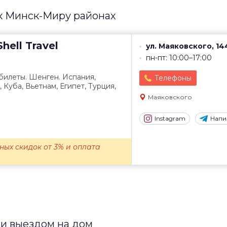
к Минск-Миру районах
hell Travel
ул. Маяковского, 14
пн-пт: 10:00–17:00
абилеты. Шенген. Испания,
Телефоны
 Куба, Вьетнам, Египет, Турция,
Маяковского
Instagram
Напи
ых скидок от 3% и оплата
ли выездом на дом