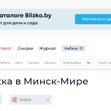
талог
Скидки
Журнал
Мебель
Работа
Авто
Туризм
Афиша
Мой район
Мой го
ка в Минск-Мире
Услуга