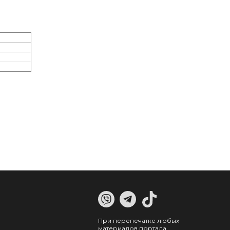
При перепечатке любых
материалов портала