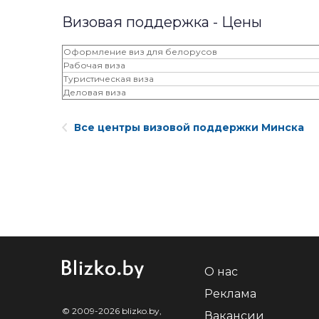
Визовая поддержка - Цены
Оформление виз для белорусов
Рабочая виза
Туристическая виза
Деловая виза
Все центры визовой поддержки Минска
О нас
Реклама
© 2009-2026 blizko.by,
Вакансии