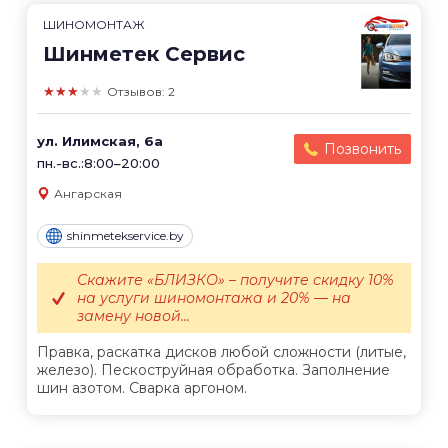
ШИНОМОНТАЖ
Шинметек Сервис
★★★★★
Отзывов: 2
ул. Илимская, 6а
Позвонить
пн.-вс.:8:00–20:00
Ангарская
shinmetekservice.by
Скажите «БЛИЗКО» – получите скидку 10%
на услуги шиномонтажа и 20% — на
замену новой...
Правка, раскатка дисков любой сложности (литые,
железо). Пескоструйная обработка. Заполнение
шин азотом. Сварка аргоном.