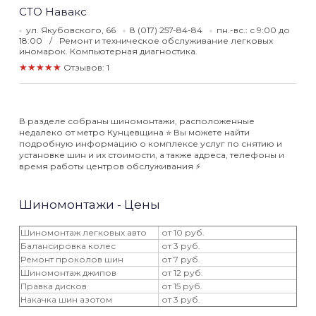
СТО Навакс
ул. Якубовского, 66
8 (017) 257-84-84
пн.-вс.: с 9:00 до
18:00
Ремонт и техническое обслуживание легковых
иномарок. Компьютерная диагностика.
★★★★★
Отзывов: 1
В разделе собраны шиномонтажи, расположенные
недалеко от метро Кунцевщина ⭐️ Вы можете найти
подробную информацию о комплексе услуг по снятию и
установке шин и их стоимости, а также адреса, телефоны и
время работы центров обслуживания ⚡️
Шиномонтажи - Цены
Шиномонтаж легковых авто
от 10 руб.
Балансировка колес
от 3 руб.
Ремонт проколов шин
от 7 руб.
Шиномонтаж джипов
от 12 руб.
Правка дисков
от 15 руб.
Накачка шин азотом
от 3 руб.