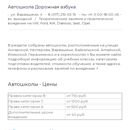
Автошкола Дорожная азбука
ул. Варвашени, 4
8 (017) 215-03-15
пн.-пт.:9:00–18:00 сб.-
вс.:выходной
Теоретические занятия и практическое
вождение на VW, Ford, KIA, Daewoo, Seat, Opel.
В разделе собраны автошколы, расположенные на улицах
Ангарской, Нестерова, Варвашени, Байкальской, Алтайской,
Илимской, Герасименко и в окрестностях ⭐️ Вы можете найти
подробную информацию об учебных классах, категориях
подготовки водителей, стоимости обучения, а также адреса,
телефоны и расписание занятий по вождению ⚡️
Автошколы - Цены
Правка категории B
от 750 руб.
Права категории С
от 1200 руб.
Права категории А
от 500 руб.
Дополнительные уроки
от 40 руб.
вождения