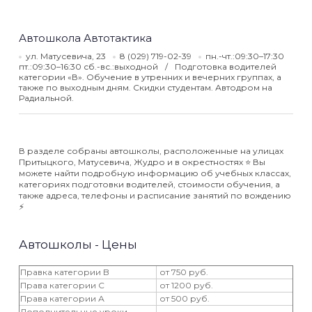
Автошкола Автотактика
ул. Матусевича, 23
8 (029) 719-02-39
пн.-чт.:09:30–17:30
пт.:09:30–16:30 сб.-вс.:выходной
Подготовка водителей
категории «В». Обучение в утренних и вечерних группах, а
также по выходным дням. Скидки студентам. Автодром на
Радиальной.
В разделе собраны автошколы, расположенные на улицах
Притыцкого, Матусевича, Жудро и в окрестностях ⭐️ Вы
можете найти подробную информацию об учебных классах,
категориях подготовки водителей, стоимости обучения, а
также адреса, телефоны и расписание занятий по вождению
⚡️
Автошколы - Цены
Правка категории B
от 750 руб.
Права категории С
от 1200 руб.
Права категории А
от 500 руб.
Дополнительные уроки