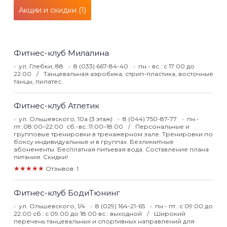
Акции и скидки (1)
Фитнес-клуб Милалина
ул. Глебки, 88
8 (033) 667-84-40
пн.- вс.: с 17:00 до
22:00
Танцевальная аэробика, стрип-пластика, восточные
танцы, пилатес.
Фитнес-клуб Атлетик
ул. Ольшевского, 10а (3 этаж)
8 (044) 750-87-77
пн.-
пт.:08:00–22:00 сб.-вс.:11:00–18:00
Персональные и
групповые тренировки в тренажерном зале. Тренировки по
боксу индивидуальные и в группах. Безлимитные
абонементы. Бесплатная питьевая вода. Составление плана
питания. Скидки!
★★★★★
Отзывов: 1
Фитнес-клуб БодиТюнинг
ул. Ольшевского, 1/4
8 (029) 164-21-65
пн.- пт.: c 09:00 до
22:00 сб.: c 09:00 до 18:00 вс.: выходной
Широкий
перечень танцевальных и спортивных направлений для