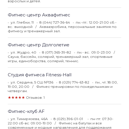
взрослых и детей.
Фитнес-центр Аквафитнес
ул. Глебки, 11
8 (044) 727-36-64
пн.-пт.: 12:00-21:00 сб.-
вс.: выходной
Аквааэробика, персональные занятия по
фитнесу и тренажерный зал.
Фитнес-центр Долголетие
ул. Жудро, 40
8 (017) 365-39-82
пн.- вс.: 09:0-23:00
Сауна, бассейн, солярий, тренажерный зал, спортивные
игры, единоборства, солярий, теннис.
Студия фитнеса Fitness-Hall
ул. Сердича, 5 СШ №136
8 (029) 774-63-82
пн., чт.:18:00,
19:00, 20:00
Фитнес-тренировки по понедельникам и
четвергам.
★★★★★
Отзывов: 1
Фитнес-клуб AF
ул. Тимирязева, 46А
8 (029) 396-01-01
пн-пт: 07:30-
22:00 сб-вс: 09:00-19:00
Фитнес на батутах и все
современные и модные направления для поддержания