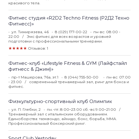
красивого тела.
Фитнес студия «R2D2 Techno Fitness (Р2Д2 Техно
Фитнесс)»
ул. Тимирязева, 46
8 (029) 177-00-22
пн-вс: 08:00 -
22:00
Эмс фитнес для всех возрастов и уровней
подготовки с профессиональными тренерами.
★★★★★
Отзывов: 1
Фитнес-клуб «Lifestyle Fitness & GYM (Лайфстайл
фитнесс & Джим)»
пр-т Машерова, 76а, эт.1
8 (044) 755-50-00
пн-вс: 07:00
- 23:00
современный тренажерный зал, ринг для бокса и
фитнес.
Физкультурно-спортивный клуб Олимпик
ул. П. Глебки, 2
пн.-пт.:8:00–23:00 сб.-вс:9:00–21:00
Тренажерный зал с итальянским оборудованием.
Единоборства: таэквондо, айкидо, бокс, борьба, ММА.
Профессиональный боксерский ринг.
Sport Club Yestoday