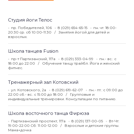
Студия йоги Телос
пр. Победителей, 106
8 (029) 654-65-15
пн. чт. 18:00-
20:30 ср. сб 10:00-11:30
Занятия йогой для детей и
взрослых.
Школа танцев Fusion
пр-т Партизанский, 117а
8 (029) 333-04-99
пн.- вс.: с
18:00 до 22:00
Обучение танцу трайбл. Йога и женский
фитнес.
Тренажерный зал Котовский
ул. Котовского, 2а
8 (029) 619-62-07
пн.- пт.: c 09:00 до
22:00 сб.- вс.: c 15:00 до 18:00
Групповые и
индивидуальные тренировки. Консультации по питанию.
Школа восточного танца Фирюза
Партизанский проспект, 117а
8 (029) 137-00-05
Вт-Чт:
19:00-22:00 Сб: 11:00-12:00
Взрослые и детские группы.
Мама+дочка