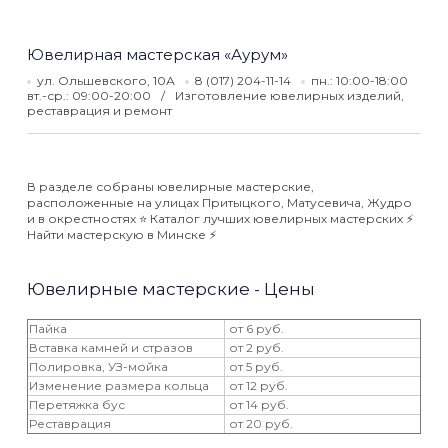
Ювелирная мастерская «Аурум»
ул. Ольшевского, 10А
8 (017) 204-11-14
пн.: 10:00-18:00
вт.-ср.: 09:00-20:00
Изготовление ювелирных изделий,
реставрация и ремонт
В разделе собраны ювелирные мастерские,
расположенные на улицах Притыцкого, Матусевича, Жудро
и в окрестностях ⭐️ Каталог лучших ювелирных мастерских ⚡️
Найти мастерскую в Минске ⚡️
Ювелирные мастерские - Цены
Пайка
от 6 руб.
Вставка камней и стразов
от 2 руб.
Полировка, УЗ-мойка
от 5 руб.
Изменение размера кольца
от 12 руб.
Перетяжка бус
от 14 руб.
Реставрация
от 20 руб.