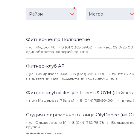
Район
Метро
Фитнес-центр Долголетие
ул. Жудро, 40
8 (017) 365-39-82
пн.- вс.: 09:0-23:00
единоборства, солярий, теннис.
Фитнес-клуб AF
ул. Тимирязева, 46А
8 (029) 396-01-01
пн-пт: 07:3
направления для поддержания красивого тела.
Фитнес-клуб «Lifestyle Fitness & GYM (Лайфс
пр-т Машерова, 76а, эт.1
8 (044) 755-50-00
пн-вс: 
Студия современного танца CityDance (на 
ул. Ольшевского 1/1
8 (044) 762-75-78
Большое ко
группы.
★★★★★
Отзывов: 1