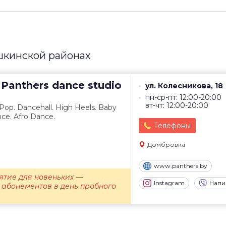
шкинской районах
Panthers dance studio
ул. Колесникова, 18
пн-ср-пт: 12:00-20:00
вт-чт: 12:00-20:00
Pop. Dancehall. High Heels. Baby
nce. Afro Dance.
Телефоны
Домбровка
www.panthers.by
ятие для новеньких —
Instagram
Напи
 абонементов в день пробного