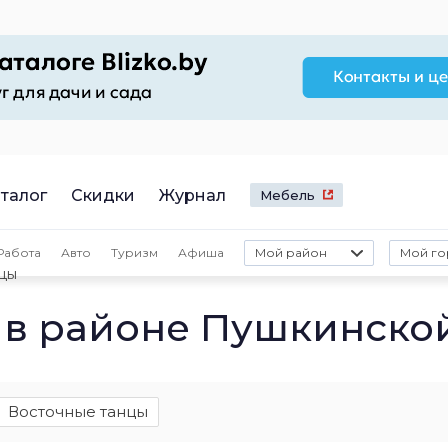
талог
Скидки
Журнал
Мебель
Работа
Авто
Туризм
Афиша
Мой район
Мой го
цы
 в районе Пушкинско
Восточные танцы