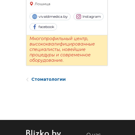
Лошица
vivaldimedica.by
Instagram
facebook
Многопрофильный центр,
Многопрофильный центр,
высококвалифицированные
широкий спектр
специалисты, новейшие
стоматологических и
процедуры и современное
косметологических услуг
оборудование.
(обертывания, эпиляция).
Маммология. ЛОР. Гинекология.
Стоматологии
О нас