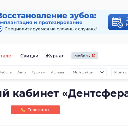
талог
Скидки
Журнал
Мебель
Работа
Авто
Туризм
Афиша
Мой район
Мой го
ий кабинет «Дентсфер
Телефоны