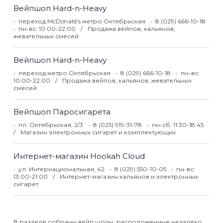
Вейпшоп Hard-n-Heavy
переход McDonald's метро Октябрьская
8 (029) 666-10-18
пн-вс: 10:00-22:00
Продажа вейпов, кальянов,
жевательных смесей
Вейпшоп Hard-n-Heavy
переход метро Октябрьская
8 (029) 666-10-18
пн-вс:
10:00-22:00
Продажа вейпов, кальянов, жевательных
смесей
Вейпшоп Паросигарета
пл. Октябрьская, 2/3
8 (025) 919-31-78
пн-сб: 11:30-18:45
Магазин электронных сигарет и комплектующих
Интернет-магазин Hookah Cloud
ул. Интернациональная, 42
8 (029) 550-10-05
пн-вс:
13:00-21:00
Интернет-магазин кальянов и электронных
сигарет
В разделе собраны вейп шопы, расположенные недалеко