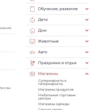
Обучение, развитие
Дети
 смесей
Дом
Животные
Авто
Праздники и отдых
Магазины
Супермаркеты и
гипермаркеты
етро вы
Магазины продуктов
Мебельные торговые
центры
Магазины одежды
Секонд-хенды