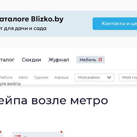
талог
Скидки
Журнал
Мебель
Работа
Авто
Туризм
Афиша
Мой район
Мой го
для вейпа
ейпа возле метро