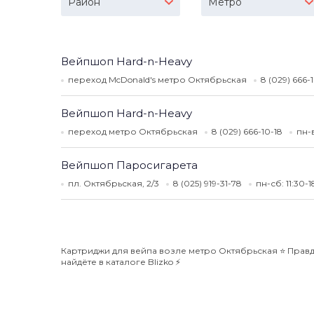
Район
Метро
Вейпшоп Hard-n-Heavy
переход McDonald's метро Октябрьская
8 (029) 666-
Вейпшоп Hard-n-Heavy
переход метро Октябрьская
8 (029) 666-10-18
пн-
Вейпшоп Паросигарета
пл. Октябрьская, 2/3
8 (025) 919-31-78
пн-сб: 11:30-
Картриджи для вейпа возле метро Октябрьская ⭐️ Правд
найдёте в каталоге Blizko ⚡️