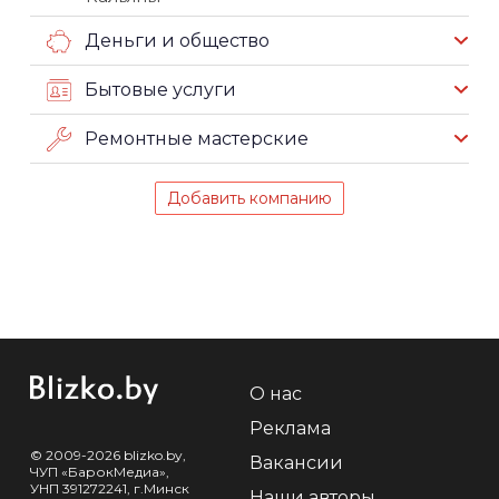
Деньги и общество
Бытовые услуги
Ремонтные мастерские
Добавить компанию
О нас
Реклама
© 2009-2026 blizko.by,
Вакансии
ЧУП «БарокМедиа»,
УНП 391272241, г.Минск
Наши авторы