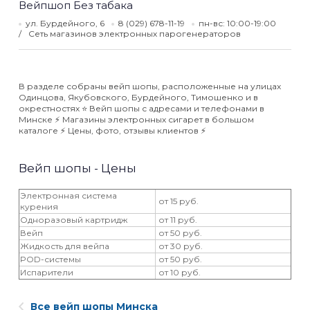
Вейпшоп Без табака
ул. Бурдейного, 6
8 (029) 678-11-19
пн-вс: 10:00-19:00
Сеть магазинов электронных парогенераторов
В разделе собраны вейп шопы, расположенные на улицах
Одинцова, Якубовского, Бурдейного, Тимошенко и в
окрестностях ⭐️ Вейп шопы с адресами и телефонами в
Минске ⚡️ Магазины электронных сигарет в большом
каталоге ⚡️ Цены, фото, отзывы клиентов ⚡️
Вейп шопы - Цены
Электронная система
от 15 руб.
курения
Одноразовый картридж
от 11 руб.
Вейп
от 50 руб.
Жидкость для вейпа
от 30 руб.
POD-системы
от 50 руб.
Испарители
от 10 руб.
Все вейп шопы Минска