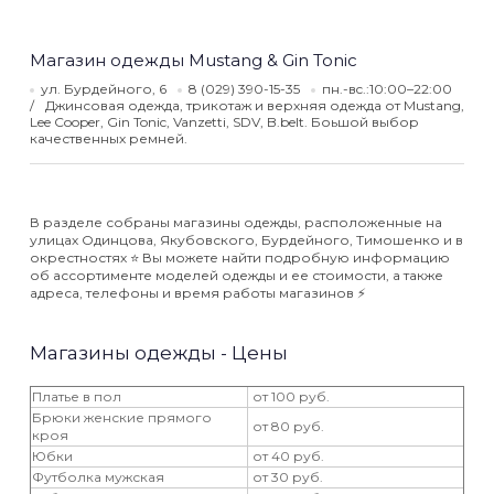
Магазин одежды Mustang & Gin Tonic
ул. Бурдейного, 6
8 (029) 390-15-35
пн.-вc.:10:00–22:00
Джинсовая одежда, трикотаж и верхняя одежда от Mustang,
Lee Cooper, Gin Tonic, Vanzetti, SDV, B.belt. Боьшой выбор
качественных ремней.
В разделе собраны магазины одежды, расположенные на
улицах Одинцова, Якубовского, Бурдейного, Тимошенко и в
окрестностях ⭐️ Вы можете найти подробную информацию
об ассортименте моделей одежды и ее стоимости, а также
адреса, телефоны и время работы магазинов ⚡️
Магазины одежды - Цены
Платье в пол
от 100 руб.
Брюки женские прямого
от 80 руб.
кроя
Юбки
от 40 руб.
Футболка мужская
от 30 руб.