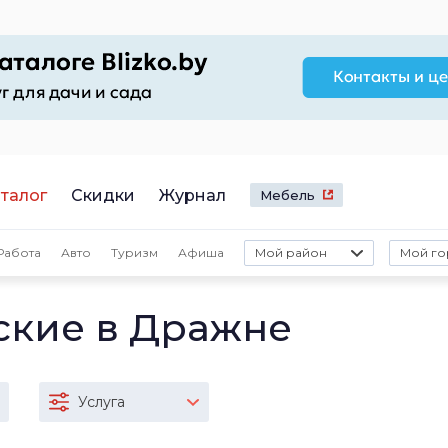
талог
Скидки
Журнал
Мебель
Работа
Авто
Туризм
Афиша
Мой район
Мой го
ские в Дражне
Услуга