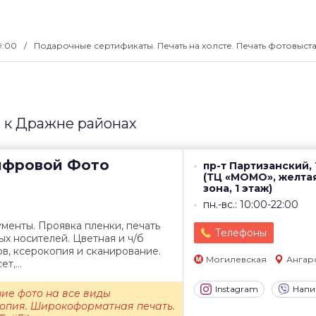
19:00
Подарочные сертификаты. Печать на холсте. Печать фотовыста
 к Дражне районах
фровой Фото
пр-т Партизанский, 
(ТЦ «МОМО», желта
зона, 1 этаж)
пн.-вс.: 10:00-22:00
менты. Проявка пленки, печать
Телефоны
х носителей. Цветная и ч/б
в, ксерокопия и сканирование.
Могилевская
Ангар
т,...
Instagram
Напи
ие фото на все виды
копия. Широкоформатная печать.