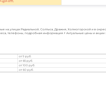
ujiFilm.
е на улицах Радиальной, Солтыса, Дражня, Холмогорской и в окрест
реса, телефоны, подробная информация ⚡️ Актуальные цены и акции ⚡
от 9 руб.
от 65 руб.
от 100 руб.
от 60 руб.