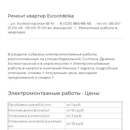
Ремонт квартир Evrootdelka
ул. Холмогорская 65-14
8 (029) 686-88-66
пн-пт: 08:00-
21:00 сб : 09:00-17:00 вс: выходной
Ремонтные работы в
квартире.
В разделе собраны электромонтажные работы,
расположенные на улицах Радиальной, Солтыса, Дражня,
Холмогорской и в окрестностях ⭐️ Электромонтажные
работы в каталоге компаний Минска ⚡️ Адреса, подробное
описание, отзывы ⚡️ Актуальные цены, выгодные
предложения и скидки ⚡️
Электромонтажные работы - Цены
Пробивка штраб/м.пог.
от 1 руб.
Монтаж домофона/шт.
от 50 руб.
Установка розеток/шт.
от 3 руб.
Установка силовой розетки/
от 25 руб.
шт.