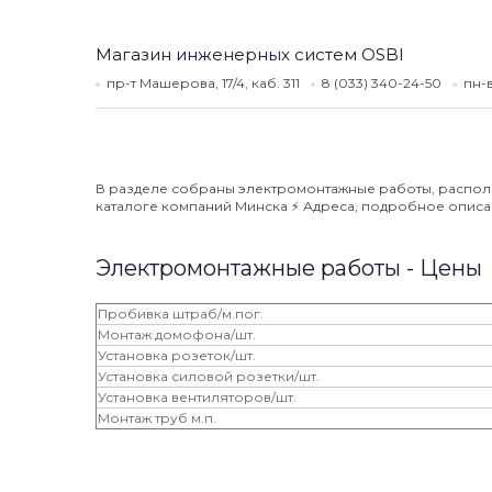
Магазин инженерных систем OSBI
пр-т Машерова, 17/4, каб. 311
8 (033) 340-24-50
пн-
В разделе собраны электромонтажные работы, располо
каталоге компаний Минска ⚡️ Адреса, подробное описан
Электромонтажные работы - Цены
Пробивка штраб/м.пог.
Монтаж домофона/шт.
Установка розеток/шт.
Установка силовой розетки/шт.
Установка вентиляторов/шт.
Монтаж труб м.п.