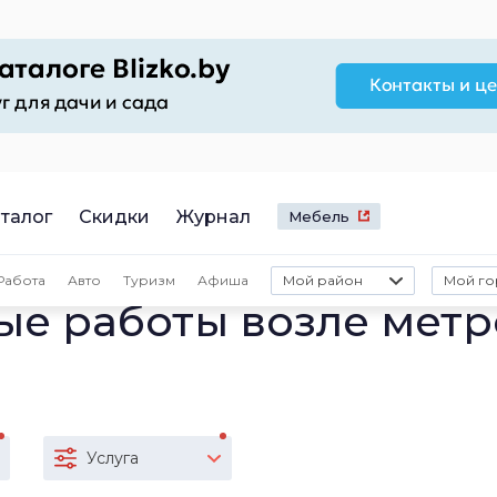
талог
Скидки
Журнал
Мебель
Работа
Авто
Туризм
Афиша
Мой район
Мой го
е работы возле метр
Услуга