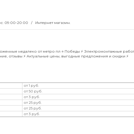
вс: 09:00-20:00
Интернет магазин.
женные недалеко от метро пл ⭐️ Победы ⚡️ Электромонтажные работ
ие, отзывы ⚡️ Актуальные цены, выгодные предложения и скидки ⚡️
от 1 руб.
от 50 руб.
от 3 руб.
от 25 руб.
от 25 руб.
от 3 руб.