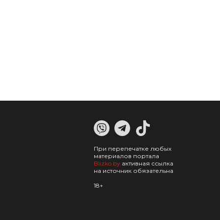
При перепечатке любых
материалов портала
Blizko.by
активная ссылка
на источник обязательна
18+