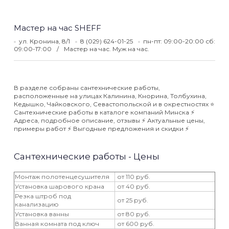
Мастер на час SHEFF
ул. Кронина, 8/1
8 (029) 624-01-25
пн-пт: 09:00-20:00 сб:
09:00-17:00
Мастер на час. Муж на час.
В разделе собраны сантехнические работы,
расположенные на улицах Калинина, Кнорина, Толбухина,
Кедышко, Чайковского, Севастопольской и в окрестностях ⭐️
Сантехнические работы в каталоге компаний Минска ⚡️
Адреса, подробное описание, отзывы ⚡️ Актуальные цены,
примеры работ ⚡️ Выгодные предложения и скидки ⚡️
Сантехнические работы - Цены
Монтаж полотенцесушителя
от 110 руб.
Установка шарового крана
от 40 руб.
Резка штроб под
от 25 руб.
канализацию
Установка ванны
от 80 руб.
Ванная комната под ключ
от 600 руб.