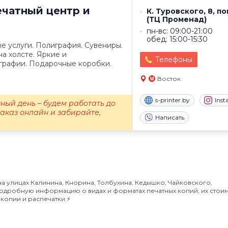
чатный центр и
К. Туровского, 8, по
(ТЦ Променад)
пн-вс: 09:00-21:00
обед: 15:00-15:30
е услуги. Полиграфия. Сувениры.
на холсте. Яркие и
Телефоны
рафии. Подарочные коробки.
Восток
s-printer.by
Ins
ный день – будем работать до
заказ онлайн и забирайте,
Написать
 улицах Калинина, Кнорина, Толбухина, Кедышко, Чайковского,
подробную информацию о видах и форматах печатных копий, их стоим
копии и распечатки ⚡️