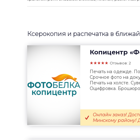
Ксерокопия и распечатка в ближа
Копицентр
«Ф
★★★★★
Отзывов: 2
Печать на одежде. По
Срочное фото на доку
Печать на холсте. Су
Оцифровка. Брошюров
Онлайн заказ! Дост
Минскому району! 