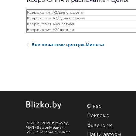
Ксерокопия А3/две стороны
Ксерокопия А3/одна сторона
Ксерокопия А4/цветная
Ксерокопия А3/цветная
Все печатные центры Минска
О нас
Реклама
© 2009-2026 blizko.by,
Вакансии
ЧУП «БарокМедиа»,
УНП 391272241, г.Минск
Наши авторы