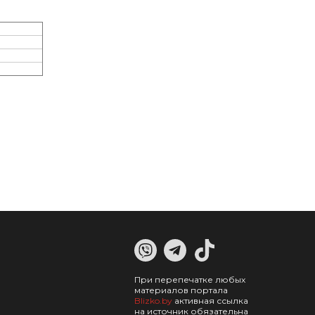
При перепечатке любых
материалов портала
Blizko.by
активная ссылка
на источник обязательна