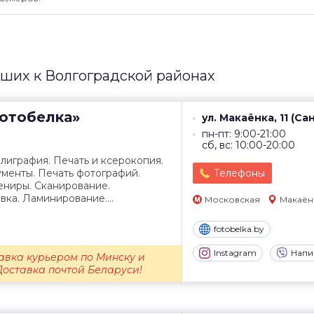
йших к Волгоградской районах
отобелка»
ул. Макаёнка, 11 (Са
пн-пт: 9:00-21:00
сб, вс: 10:00-20:00
лиграфия. Печать и ксерокопия.
менты. Печать фотографий.
Телефоны
вениры. Сканирование.
ка. Ламинирование....
Московская
Макаён
fotobelka.by
Instagram
Напи
авка курьером по Минску и
Доставка почтой Беларуси!