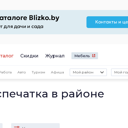
талог
Скидки
Журнал
Мебель
Работа
Авто
Туризм
Афиша
Мой район
Мой го
спечатка в районе