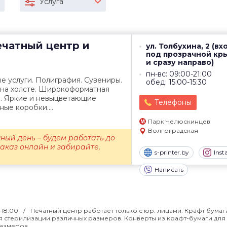
Услуга
чатный центр и
ул. Толбухина, 2 (вх
под прозрачной к
и сразу направо)
пн-вс: 09:00-21:00
е услуги. Полиграфия. Сувениры.
обед: 15:00-15:30
 на холсте. Широкоформатная
). Яркие и невыцветающие
Телефоны
ые коробки....
Парк Челюскинцев
Волгоградская
ный день – будем работать до
заказ онлайн и забирайте,
s-printer.by
Ins
Написать
0–18:00
Печатный центр работает только с юр. лицами. Крафт бумаг
я стерилизации различных размеров. Конверты из крафт-бумаги для
размеров.