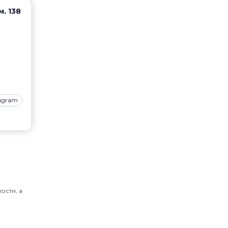
м. 138
tagram
ости, а