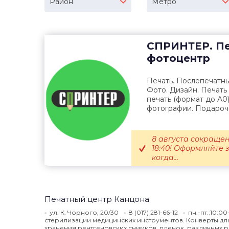
Район
Метро
СПРИНТЕР. Пе
фотоцентр
Печать. Послепечатны
Фото. Дизайн. Печать
печать (формат до А0
фотографии. Подарочн
8 августа сокращен
18:40! Оформляйте 
когда...
Печатный центр Канцона
ул. К. Чорного, 20/30
8 (017) 281-66-12
пн.-пт.:10:0
стерилизации медицинских инструментов. Конверты дл
хранения рентгеновских снимков, пленок, различных 