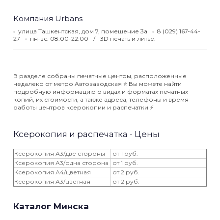
Компания Urbans
улица Ташкентская, дом 7, помещение 3а
8 (029) 167-44-
27
пн-вс: 08:00-22:00
3D печать и литье.
В разделе собраны печатные центры, расположенные
недалеко от метро Автозаводская ⭐️ Вы можете найти
подробную информацию о видах и форматах печатных
копий, их стоимости, а также адреса, телефоны и время
работы центров ксерокопии и распечатки ⚡️
Ксерокопия и распечатка - Цены
Ксерокопия А3/две стороны
от 1 руб.
Ксерокопия А3/одна сторона
от 1 руб.
Ксерокопия А4/цветная
от 2 руб.
Ксерокопия А3/цветная
от 2 руб.
Каталог Минска