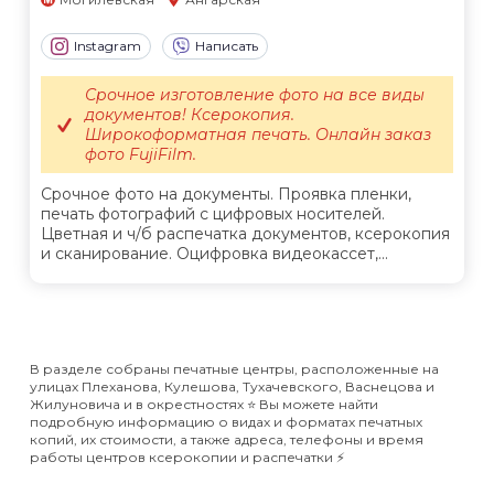
Instagram
Написать
Срочное изготовление фото на все виды
документов! Ксерокопия.
Широкоформатная печать. Онлайн заказ
фото FujiFilm.
Срочное фото на документы. Проявка пленки,
печать фотографий с цифровых носителей.
Цветная и ч/б распечатка документов, ксерокопия
и сканирование. Оцифровка видеокассет,...
В разделе собраны печатные центры, расположенные на
улицах Плеханова, Кулешова, Тухачевского, Васнецова и
Жилуновича и в окрестностях ⭐️ Вы можете найти
подробную информацию о видах и форматах печатных
копий, их стоимости, а также адреса, телефоны и время
работы центров ксерокопии и распечатки ⚡️