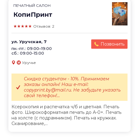
ПЕЧАТНЫЙ САЛОН
КопиПринт
★★★★★
Отзывов: 2
ул. Уручская, 7
Позвонить
пн.-пт.: 09:00–19:00
сб.: 09:00-15:00
Уручье
Скидка студентам - 10%. Принимаем
заказы онлайн! Наш e-mail:
copyprint.by@mail.ru. Не забудьте указать
свой телефон!...
Ксерокопия и распечатка ч/б и цветная. Печать
фото. Широкоформатная печать до А-0+. Печать
на холсте (с подрамником). Печать на кружках.
Сканирование,...