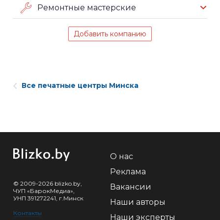
Ремонтные мастерские
Добавить компанию
Все печатные центры Минска
О нас
Реклама
© 2009-2026 blizko.by,
Вакансии
ЧУП «БарокМедиа»,
УНП 391272241, г.Минск
Наши авторы
Контакты
Наши эксперты