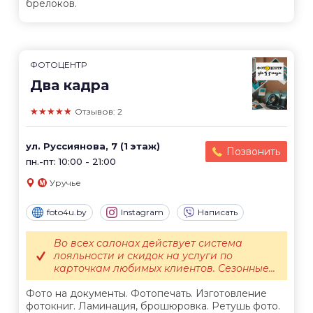
брелоков.
ФОТОЦЕНТР
Два кадра
★★★★★
Отзывов: 2
ул. Руссиянова, 7 (1 этаж)
Позвонить
пн.-пт: 10:00 - 21:00
Уручье
foto4u.by
Instagram
Написать
Во всех салонах действует система
лояльности и скидок на услуги по
карточкам любимых клиентов. Сезонные...
Фото на документы. Фотопечать. Изготовление
фотокниг. Ламинация, брошюровка. Ретушь фото.