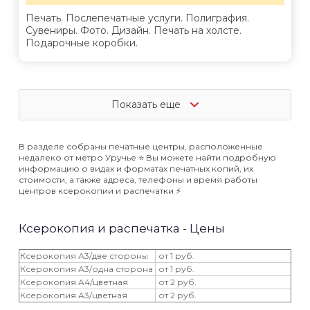
Печать. Послепечатные услуги. Полиграфия.
Сувениры. Фото. Дизайн. Печать на холсте.
Подарочные коробки.
Показать еще
В разделе собраны печатные центры, расположенные
недалеко от метро Уручье ⭐️ Вы можете найти подробную
информацию о видах и форматах печатных копий, их
стоимости, а также адреса, телефоны и время работы
центров ксерокопии и распечатки ⚡️
Ксерокопия и распечатка - Цены
Ксерокопия А3/две стороны
от 1 руб.
Ксерокопия А3/одна сторона
от 1 руб.
Ксерокопия А4/цветная
от 2 руб.
Ксерокопия А3/цветная
от 2 руб.