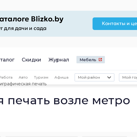
талог
Скидки
Журнал
Мебель
Работа
Авто
Туризм
Афиша
Мой район
Мой го
играфическая печать
 печать возле метро