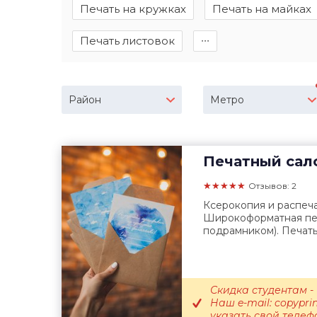
Печать на кружках
Печать на майках
Печать листовок
∙∙∙
Район
Метро
Печатный сал
★★★★★
Отзывов: 2
Ксерокопия и распечат
Широкоформатная печа
подрамником). Печать 
Скидка студентам -
Наш e-mail: copypri
указать свой телефон