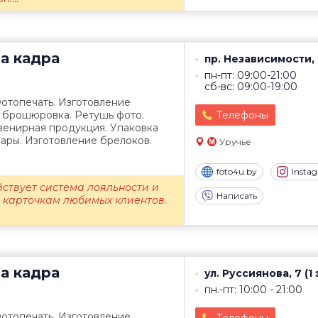
а кадра
пр. Независимости, 
пн-пт: 09:00-21:00
сб-вс: 09:00-19:00
отопечать. Изготовление
, брошюровка. Ретушь фото.
Телефоны
венирная продукция. Упаковка
ары. Изготовление брелоков.
Уручье
foto4u.by
Insta
йствует система лояльности и
Написать
о карточкам любимых клиентов.
а кадра
ул. Руссиянова, 7 (1
пн.-пт: 10:00 - 21:00
отопечать. Изготовление