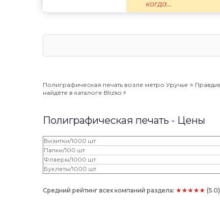
когда...
Полиграфическая печать возле метро Уручье ⭐️ Правдив
найдёте в каталоге Blizko ⚡️
Полиграфическая печать - Цены
Визитки/1000 шт
Папки/100 шт
Флаеры/1000 шт
Буклеты/1000 шт
★★★★★
Средний рейтинг всех компаний раздела:
(5.0