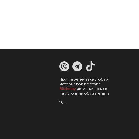
При перепечатке любых
материалов портала
Blizko.by
активная ссылка
на источник обязательна
18+