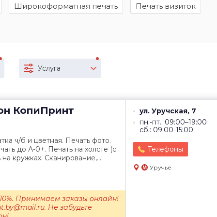
Широкоформатная печать
Печать визиток
Услуга
он
КопиПринт
ул. Уручская, 7
пн.-пт.: 09:00–19:00
сб.: 09:00-15:00
ка ч/б и цветная. Печать фото.
ть до А-0+. Печать на холсте (с
Телефоны
на кружках. Сканирование,...
Уручье
 10%. Принимаем заказы онлайн!
nt.by@mail.ru. Не забудьте
!...