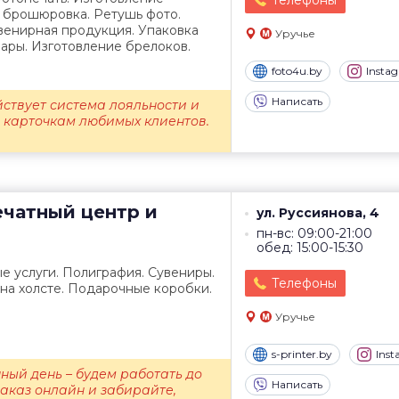
Телефоны
, брошюровка. Ретушь фото.
венирная продукция. Упаковка
Уручье
ары. Изготовление брелоков.
foto4u.by
Insta
Написать
йствует система лояльности и
о карточкам любимых клиентов.
чатный центр и
ул. Руссиянова, 4
пн-вс: 09:00-21:00
обед: 15:00-15:30
е услуги. Полиграфия. Сувениры.
Телефоны
 на холсте. Подарочные коробки.
Уручье
s-printer.by
Ins
ный день – будем работать до
Написать
заказ онлайн и забирайте,