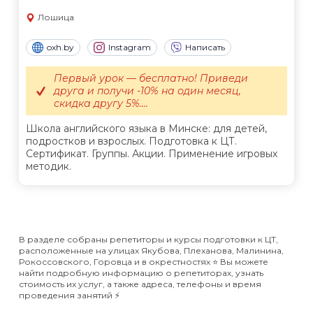
Лошица
oxh.by
Instagram
Написать
Первый урок — бесплатно! Приведи
друга и получи -10% на один месяц,
скидка другу 5%....
Школа английского языка в Минске: для детей,
подростков и взрослых. Подготовка к ЦТ.
Сертификат. Группы. Акции. Применение игровых
методик.
В разделе собраны репетиторы и курсы подготовки к ЦТ,
расположенные на улицах Якубова, Плеханова, Малинина,
Рокоссовского, Горовца и в окрестностях ⭐️ Вы можете
найти подробную информацию о репетиторах, узнать
стоимость их услуг, а также адреса, телефоны и время
проведения занятий ⚡️