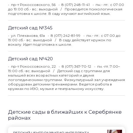
пр-т Рокоссовского, 56
8 (017) 248-11-41
пн.- пт.: с 07:00
до 19:00 сб.- вс.: выходной
Проводится психологическая
подготовка к школе. В саду изучают английский язык.
Детский сад №345
ул. Плеханова, 61а
8 (017) 242-81-99
пн.- пт.: с 07:00 до
19:00 сб.- вс.: выходной
В саду действует кружок по
вокалу. Идет подготовка к школе.
Детский сад №420
пр-т Рокоссовского, 22
8 (017) 367-70-12
пн.-пт.:7:00–
19:00 сб.-вс.:выходной
Детский сад с группами для
малышей всех возрастных категорий и двумя
логопедическими группами. Физкультурный зал учреждения
оборудован детскими тренажерами. Ведется работа в
кружках по ИЗО, музыке и театральному искусству.
Детские сады в ближайших к Серебрянке
районах
ДЕТСКИЙ ЦЕНТР РАЗВИТИЯ ИНТЕЛЛЕКТА