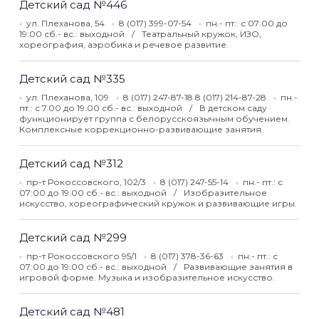
Детский сад №446
ул. Плеханова, 54
8 (017) 399-07-54
пн.- пт.: с 07:00 до
19:00 сб.- вс.: выходной
Театральный кружок, ИЗО,
хореография, аэробика и речевое развитие.
Детский сад №335
ул. Плеханова, 109
8 (017) 247-87-18 8 (017) 214-87-28
пн.-
пт.: с 7.00 до 19.00 сб.- вс.: выходной
В детском саду
функционирует группа с белорусскоязычным обучением.
Комплексные коррекционно-развивающие занятия.
Детский сад №312
пр-т Рокоссовского, 102/3
8 (017) 247-55-14
пн.- пт.: с
07:00 до 19:00 сб.- вс.: выходной
Изобразительное
искусство, хореографический кружок и развивающие игры.
Детский сад №299
пр-т Рокоссовского 95/1
8 (017) 378-36-63
пн.- пт.: с
07:00 до 19:00 сб.- вс.: выходной
Развивающие занятия в
игровой форме. Музыка и изобразительное искусство.
Детский сад №481