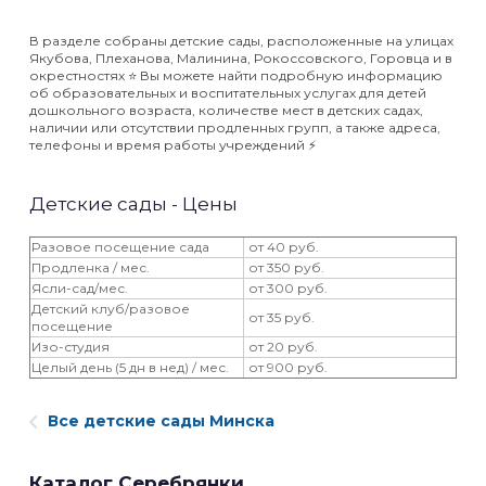
В разделе собраны детские сады, расположенные на улицах
Якубова, Плеханова, Малинина, Рокоссовского, Горовца и в
окрестностях ⭐️ Вы можете найти подробную информацию
об образовательных и воспитательных услугах для детей
дошкольного возраста, количестве мест в детских садах,
наличии или отсутствии продленных групп, а также адреса,
телефоны и время работы учреждений ⚡️
Детские сады - Цены
Разовое посещение сада
от 40 руб.
Продленка / мес.
от 350 руб.
Ясли-сад/мес.
от 300 руб.
Детский клуб/разовое
от 35 руб.
посещение
Изо-студия
от 20 руб.
Целый день (5 дн в нед) / мес.
от 900 руб.
Все детские сады Минска
Каталог Серебрянки