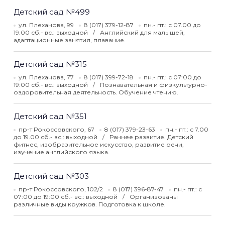
Детский сад №499
ул. Плеханова, 99
8 (017) 379-12-87
пн.- пт.: с 07.00 до
19.00 сб.- вс.: выходной
Английский для малышей,
адаптационные занятия, плавание.
Детский сад №315
ул. Плеханова, 77
8 (017) 399-72-18
пн.- пт.: с 07:00 до
19:00 сб.- вс.: выходной
Познавательная и физкультурно-
оздоровительная деятельность. Обучение чтению.
Детский сад №351
пр-т Рокоссовского, 67
8 (017) 379-23-63
пн.- пт.: с 7.00
до 19.00 сб.- вс.: выходной
Раннее развитие. Детский
фитнес, изобразительное искусство, развитие речи,
изучение английского языка.
Детский сад №303
пр-т Рокоссовского, 102/2
8 (017) 396-87-47
пн.- пт.: с
07:00 до 19:00 сб.- вс.: выходной
Организованы
различные виды кружков. Подготовка к школе.