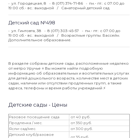
ул. Городецкая, 8
8 (017) 374-71-86
пн.- пт.: с 07:00 до
19:00 сб.- вс.: выходной
Санаторный детский сад.
Детский сад №498
ул. Гинтовта, 38
8 (017) 303-45-57
пн.- пт.: с 07:00 до
19:00 сб.- вс.: выходной
Возрастные группы. Бассейн.
Дополнительное образование.
В разделе собраны детские сады, расположенные недалеко
от метро Уручье ⭐️ Вы можете найти подробную
информацию об образовательных и воспитательных услугах
для детей дошкольного возраста, количестве мест в детских
садах, наличии или отсутствии продленных групп, а также
адреса, телефоны и время работы учреждений ⚡️
Детские сады - Цены
Разовое посещение сада
от 40 руб.
Продленка / мес.
от 350 руб.
Ясли-сад/мес.
от 300 руб.
Детский клуб/разовое
от 35 руб.