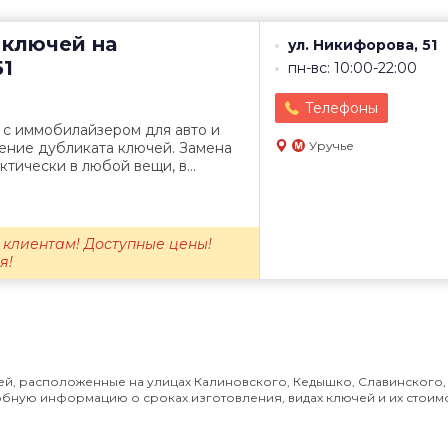
 ключей на
ул. Никифорова, 51
51
пн-вс: 10:00-22:00
Телефоны
 с иммобилайзером для авто и
Уручье
ение дубликата ключей. Замена
ктически в любой вещи, в...
 клиентам! Доступные цены!
я!
й, расположенные на улицах Калиновского, Кедышко, Славинского,
обную информацию о сроках изготовления, видах ключей и их стоимо