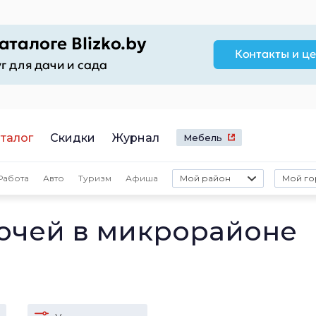
талог
Скидки
Журнал
Мебель
Работа
Авто
Туризм
Афиша
Мой район
Мой го
ючей в микрорайоне