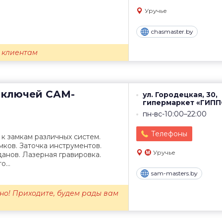
Уручье
chasmaster.by
 клиентам
 ключей
САМ-
ул. Городецкая, 30,
гипермаркет «ГИП
пн-вс-10:00–22:00
Телефоны
к замкам различных систем.
ков. Заточка инструментов.
Уручье
анов. Лазерная гравировка.
...
sam-masters.by
но! Приходите, будем рады вам