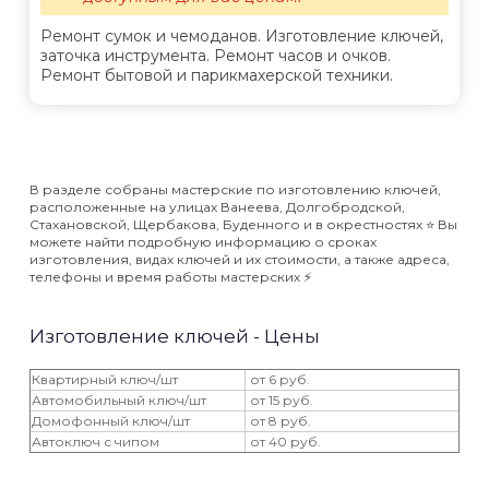
Ремонт сумок и чемоданов. Изготовление ключей,
заточка инструмента. Ремонт часов и очков.
Ремонт бытовой и парикмахерской техники.
В разделе собраны мастерские по изготовлению ключей,
расположенные на улицах Ванеева, Долгобродской,
Стахановской, Щербакова, Буденного и в окрестностях ⭐️ Вы
можете найти подробную информацию о сроках
изготовления, видах ключей и их стоимости, а также адреса,
телефоны и время работы мастерских ⚡️
Изготовление ключей - Цены
Квартирный ключ/шт
от 6 руб.
Автомобильный ключ/шт
от 15 руб.
Домофонный ключ/шт
от 8 руб.
Автоключ с чипом
от 40 руб.