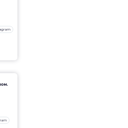
tagram
пом.
gram