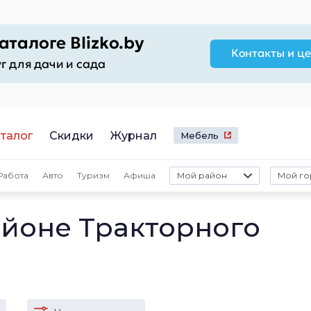
талог
Скидки
Журнал
Мебель
Работа
Авто
Туризм
Афиша
Мой район
Мой го
айоне Тракторного