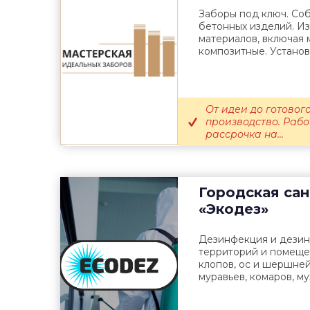
Заборы под ключ. Со
бетонных изделий. Из
материалов, включая 
композитные. Установк
От идеи до готовог
производство. Рабо
рассрочка на...
Городская са
«Экодез»
Дезинфекция и дезин
территорий и помеще
клопов, ос и шершней
муравьев, комаров, мух,