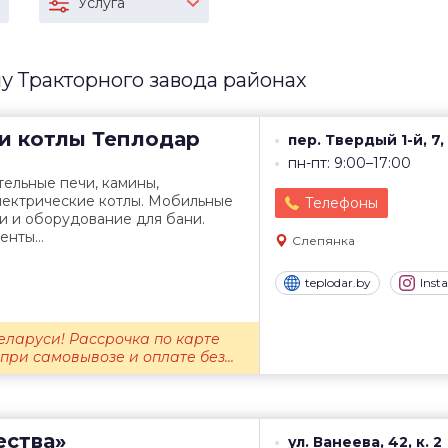
Услуга
у Тракторного завода районах
и котлы
Теплодар
пер. Твердый 1-й, 7,
пн-пт: 9:00–17:00
тельные печи, камины,
лектрические котлы. Мобильные
Телефоны
и и оборудование для бани.
нты...
Слепянка
teplodar.by
Inst
еларуси! Рассрочка по карте
при самовывозе и оплате без...
ества»
ул. Ванеева, 42, к. 2