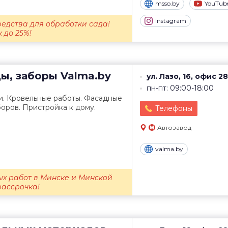
msso.by
YouTub
Instagram
редства для обработки сада!
 до 25%!
ды, заборы
Valma.by
ул. Лазо, 16, офис 28
пн-пт: 09:00-18:00
и. Кровельные работы. Фасадные
боров. Пристройка к дому.
Телефоны
Автозавод
valma.by
ых работ в Минске и Минской
рассрочка!