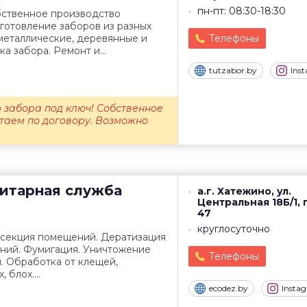
пн-пт: 08:30-18:30
бственное производство
готовление заборов из разных
металлические, деревянные и
Телефоны
а забора. Ремонт и...
tutzabor.by
Ins
о забора под ключ! Собственное
таем по договору. Возможно
нитарная служба
а.г. Хатежино, ул.
Центральная 18Б/1, 
47
круглосуточно
секция помещений. Дератизация
ний. Фумигация. Уничтожение
Телефоны
. Обработка от клещей,
 блох....
ecodez.by
Insta