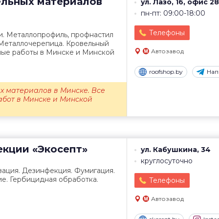
ельных материалов
ул. Лазо, 16, офис 28
пн-пт: 09:00-18:00
Телефоны
и. Металлопрофиль, профнастил
 Металлочерепица. Кровельный
Автозавод
ные работы в Минске и Минской
roofshop.by
Нап
х материалов в Минске. Все
абот в Минске и Минской
екции
«Экосепт»
ул. Кабушкина, 34
круглосуточно
зация. Дезинфекция. Фумигация.
е. Гербицидная обработка.
Телефоны
Автозавод