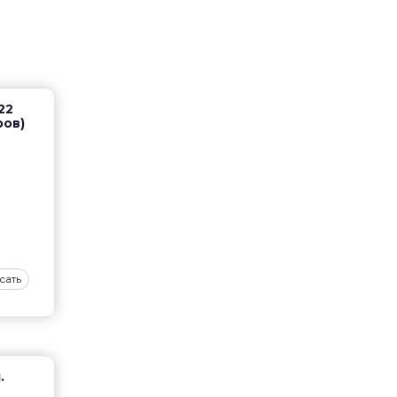
22
ров)
сать
.