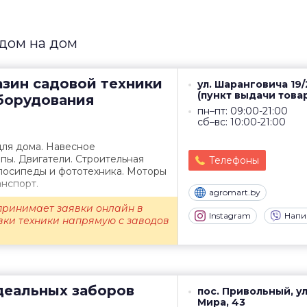
здом на дом
азин садовой техники
ул. Шаранговича 19/
(пункт выдачи това
оборудования
пн–пт: 09:00-21:00
сб–вс: 10:00-21:00
для дома. Навесное
пы. Двигатели. Строительная
Телефоны
елосипеды и фототехника. Моторы
нспорт.
agromart.by
принимает заявки онлайн в
Instagram
Напи
вки техники напрямую с заводов
деальных заборов
пос. Привольный, ул
Мира, 43