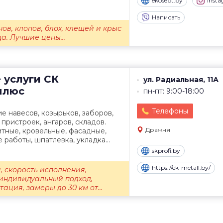
ekosept.by
Inst
Написать
ов, клопов, блох, клещей и крыс
да. Лучшие цены...
 услуги
СК
ул. Радиальная, 11А
плюс
пн-пт: 9:00-18:00
Телефоны
е навесов, козырьков, заборов,
х пристроек, ангаров, складов.
Дражня
тные, кровельные, фасадные,
работы, шпатлевка, укладка...
skprofi.by
https://ck-metall.by/
, скорость исполнения,
индивидуальный подход,
ация, замеры до 30 км от...