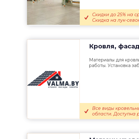
Скидки до 25% на с
Скидка на лук-севок
Кровля, фаса
Материалы для кровл
работы. Установка за
Все виды кровельн
области. Доступна 