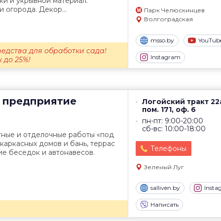
ки и укрывной материал.
 огорода. Декор...
Парк Челюскинцев
Волгоградская
msso.by
YouTub
редства для обработки сада!
Instagram
 до 25%!
 предприятие
Логойский тракт 22
пом. 171, оф. 6
пн-пт: 9:00-20:00
сб-вс: 10:00-18:00
тные и отделочные работы «под
 каркасных домов и бань, террас
Телефоны
ие беседок и автонавесов.
Зеленый Луг
salliven.by
Insta
Написать