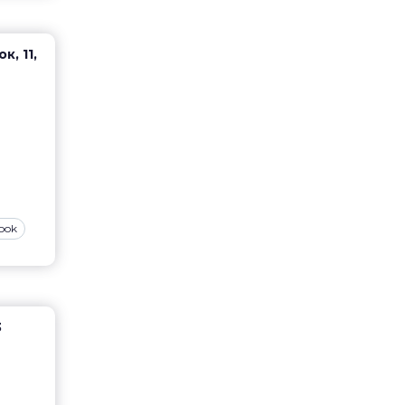
к, 11,
ook
3