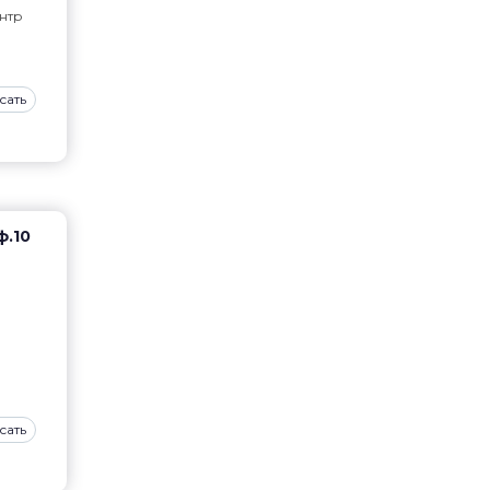
нтр
сать
ф.10
сать