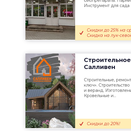
биопрепараты. Парни
Инструмент для сада и
Скидки до 25% на с
Скидка на лук-севок
Строительное
Салливен
Строительные, ремон
ключ». Строительство
и веранд. Изготовлен
Кровельные и...
Скидки до 20%!