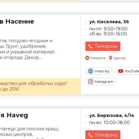
в
Насенне
ул. Киселева, 36
пн-пт: 9:00–19:00
сб-вс: 9:00–16:00
ов, плодово-ягодные и
. Грунт, удобрения,
Телефоны
ки и укрывной материал.
 огорода. Декор...
Немига
Центр
msso.by
YouTub
Instagram
редства для обработки сада!
 до 25%!
ия
Haveg
ул. Бирюзова, 4/14
пн-вс: 10:00–18:00
Haveg» для плоских крыш,
исных центров,
Телефоны