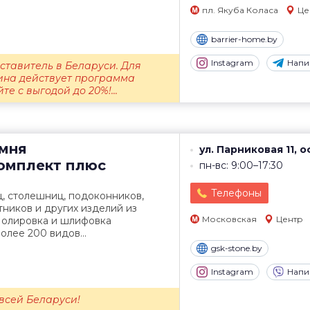
пл. Якуба Коласа
Це
barrier-home.by
Instagram
Напи
тавитель в Беларуси. Для
ина действует программа
те с выгодой до 20%!...
амня
ул. Парниковая 11, о
омплект плюс
пн-вс: 9:00–17:30
Телефоны
, столешниц, подоконников,
тников и других изделий из
Московская
Центр
Полировка и шлифовка
олее 200 видов...
gsk-stone.by
Instagram
Напи
всей Беларуси!