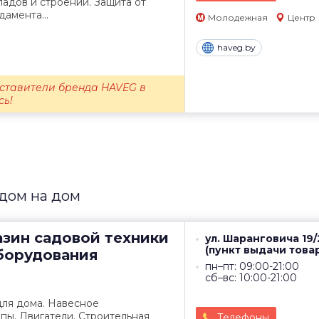
адов и строений. Защита от
дамента...
Молодежная
Центр
haveg.by
ставители бренда HAVEG в
сь!
здом на дом
азин садовой техники
ул. Шаранговича 19/
(пункт выдачи това
оборудования
пн–пт: 09:00-21:00
сб–вс: 10:00-21:00
для дома. Навесное
пы. Двигатели. Строительная
Телефоны