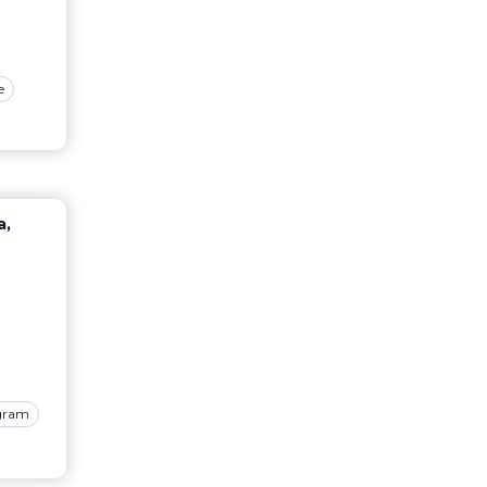
e
а,
gram