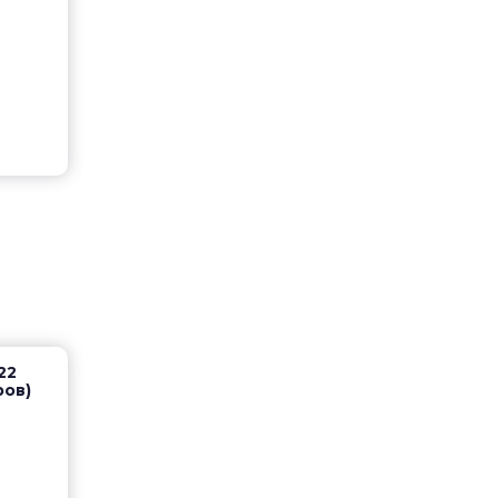
22
ров)