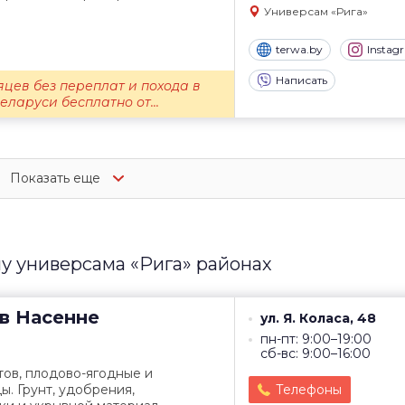
Универсам «Рига»
terwa.by
Instag
Написать
яцев без переплат и похода в
еларуси бесплатно от...
Показать еще
у универсама «Рига» районах
в
Насенне
ул. Я. Коласа, 48
пн-пт: 9:00–19:00
сб-вс: 9:00–16:00
ов, плодово-ягодные и
. Грунт, удобрения,
Телефоны