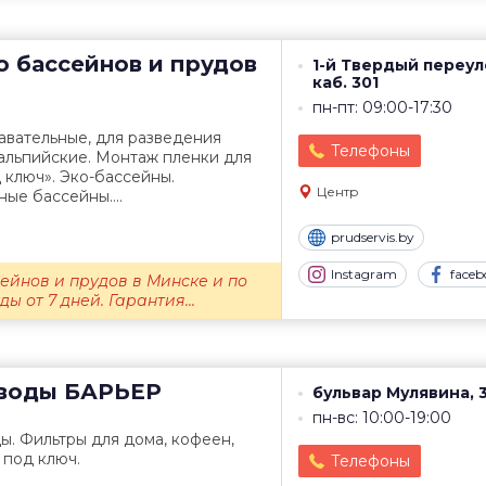
о бассейнов и прудов
1-й Твердый переуло
каб. 301
пн-пт: 09:00-17:30
авательные, для разведения
Телефоны
альпийские. Монтаж пленки для
 ключ». Эко-бассейны.
Центр
ые бассейны....
prudservis.by
Instagram
faceb
ейнов и прудов в Минске и по
ы от 7 дней. Гарантия...
 воды
БАРЬЕР
бульвар Мулявина, 
пн-вс: 10:00-19:00
ы. Фильтры для дома, кофеен,
 под ключ.
Телефоны