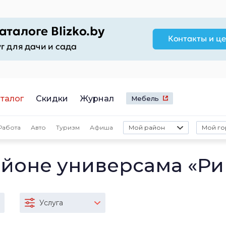
талог
Скидки
Журнал
Мебель
Работа
Авто
Туризм
Афиша
Мой район
Мой го
айоне универсама «Ри
Услуга