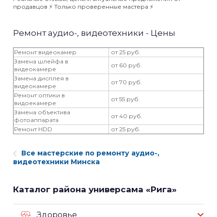
продавцов ⚡️ Только проверенные мастера ⚡️
Ремонт аудио-, видеотехники - Цены
Ремонт видеокамер
от 25 руб.
Замена шлейфа в
от 60 руб.
видеокамере
Замена дисплея в
от 70 руб.
видеокамере
Ремонт оптики в
от 55 руб.
видоекамере
Замена объектива
от 40 руб.
фотоаппарата
Ремонт HDD
от 25 руб.
Все мастерские по ремонту аудио-,
видеотехники Минска
Каталог района универсама «Рига»
Здоровье