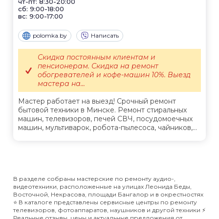
чт-пт: 8:30-20:00
сб: 9:00-18:00
вс: 9:00-17:00
polomka.by
Написать
Скидка постоянным клиентам и
пенсионерам. Скидка на ремонт
обогревателей и кофе-машин 10%. Выезд
мастера на...
Мастер работает на выезд! Срочный ремонт
бытовой техники в Минске. Ремонт стиральных
машин, телевизоров, печей СВЧ, посудомоечных
машин, мультиварок, робота-пылесоса, чайников,...
В разделе собраны мастерские по ремонту аудио-,
видеотехники, расположенные на улицах Леонида Беды,
Восточной, Некрасова, площади Бангалор и в окрестностях
⭐️ В каталоге представлены сервисные центры по ремонту
телевизоров, фотоаппаратов, наушников и другой техники ⚡️
Реальные отзывы, цены и актуальные предложения от